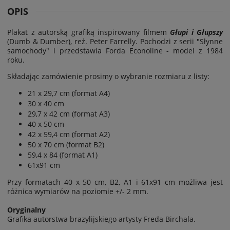
OPIS
Plakat z autorską grafiką inspirowany filmem
Głupi i Głupszy
(
Dumb & Dumber
), reż.
Peter Farrelly
.
Pochodzi z serii "Słynne
samochody" i przedstawia Forda Econoline - model z 1984
roku.
Składając zamówienie prosimy o wybranie rozmiaru z listy:
21 x 29,7 cm (format A4)
30 x 40 cm
29,7 x 42 cm (format A3)
40 x 50 cm
42 x 59,4 cm (format A2)
50 x 70 cm (format B2)
59,4 x 84 (format A1)
61x91 cm
Przy formatach 40 x 50 cm, B2, A1 i 61x91 cm możliwa jest
różnica wymiarów na poziomie
+/- 2 mm.
Oryginalny
Grafika autorstwa brazylijskiego artysty Freda Birchala.