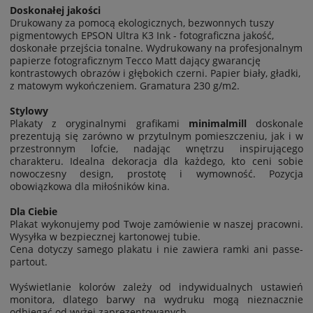
Doskonałej jakości
Drukowany za pomocą ekologicznych, bezwonnych tuszy
pigmentowych EPSON Ultra K3 Ink - fotograficzna jakość,
doskonałe przejścia tonalne. Wydrukowany na profesjonalnym
papierze fotograficznym Tecco Matt dający gwarancję
kontrastowych obrazów i głębokich czerni. Papier biały, gładki,
z matowym wykończeniem. Gramatura 230 g/m2.
Stylowy
Plakaty z oryginalnymi grafikami
minimalmill
doskonale
prezentują się zarówno w przytulnym pomieszczeniu, jak i w
przestronnym lofcie, nadając wnętrzu inspirującego
charakteru. Idealna dekoracja dla każdego, kto ceni sobie
nowoczesny design, prostotę i wymowność. Pozycja
obowiązkowa dla miłośników kina.
Dla Ciebie
Plakat wykonujemy pod Twoje zamówienie w naszej pracowni.
Wysyłka w bezpiecznej kartonowej tubie.
Cena dotyczy samego plakatu i nie zawiera ramki ani passe-
partout.
Wyświetlanie kolorów zależy od indywidualnych ustawień
monitora, dlatego barwy na wydruku mogą nieznacznie
odbiegać od wyżej zaprezentowanych.