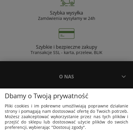
Szybka wysyłka
Zamówienia wysyłamy w 24h
Szybkie i bezpieczne zakupy
Transakcje SSL - karta, przelew, BLIK
O NAS
Dbamy o Twoją prywatność
PŁATNOŚCI I DOSTAWA
Pliki cookies i im pokrewne umożliwiają poprawne działanie
strony i pomagają nam dostosować ofertę do Twoich potrzeb.
PLAKATY I GRAFIKI
Możesz zaakceptować wykorzystanie przez nas tych plików i
przejść do sklepu lub dostosować użycie plików do swoich
preferencji, wybierając "Dostosuj zgody".
MOJE KONTO