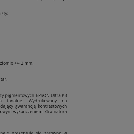
isty:
ziomie
+/- 2 mm.
tar.
zy pigmentowych EPSON Ultra K3
cia tonalne. Wydrukowany na
 dający gwarancję kontrastowych
 matowym wykończeniem. Gramatura
nale prezentują się zarówno w