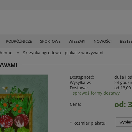
PODRÓŻNICZE
SPORTOWE
WIESZAKI
NOWOŚCI
BESTS
»
chenne
Skrzynka ogrodowa - plakat z warzywami
ZYWAMI
Dostępność:
duża ilo
Wysyłka w:
24 godzi
Dostawa:
od 13,00 
sprawdź formy dostawy
od: 3
Cena:
*
Rozmiar plakatu: