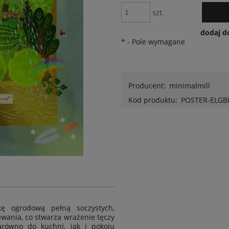
szt.
dodaj d
*
- Pole wymagane
Producent:
minimalmill
Kod produktu:
POSTER-ELGB
nkę ogrodową pełną soczystych,
wania, co stwarza wrażenie tęczy
arówno do kuchni, jak i pokoju