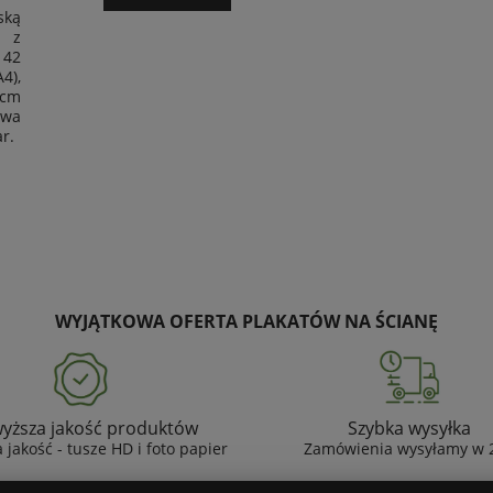
ską
z z
 42
4),
 cm
twa
r.
WYJĄTKOWA OFERTA PLAKATÓW NA ŚCIANĘ
yższa jakość produktów
Szybka wysyłka
 jakość - tusze HD i foto papier
Zamówienia wysyłamy w 