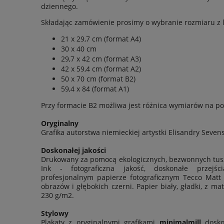
dziennego.
Składając zamówienie prosimy o wybranie rozmiaru z l
21 x 29,7 cm (format A4)
30 x 40 cm
29,7 x 42 cm (format A3)
42 x 59,4 cm (format A2)
50 x 70 cm (format B2)
59,4 x 84 (format A1)
Przy formacie B2 możliwa jest
różnica wymiarów na po
Oryginalny
Grafika autorstwa niemieckiej artystki Elisandry Sevens
Doskonałej jakości
Drukowany za pomocą ekologicznych, bezwonnych tus
Ink - fotograficzna jakość, doskonałe przejś
profesjonalnym papierze fotograficznym Tecco Matt
obrazów i głębokich czerni. Papier biały, gładki, z
230 g/m2
.
Stylowy
Plakaty z oryginalnymi grafikami
minimalmill
dosko