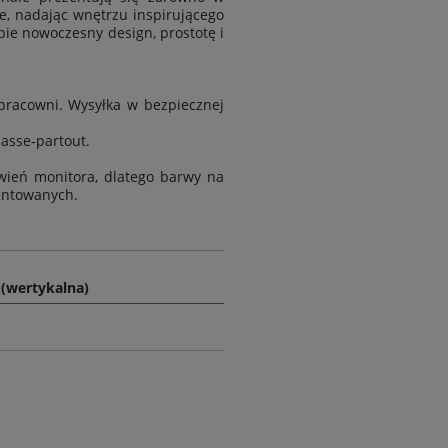
e, nadając wnętrzu inspirującego
obie nowoczesny design, prostotę i
racowni. Wysyłka w bezpiecznej
passe-partout.
wień monitora, dlatego barwy na
entowanych.
(wertykalna)