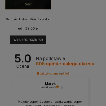
Batman: Arkham Knight - plakat
od:
39,00 zł
WYBIERZ ROZMIAR
5.0
Na podstawie
605
opinii
z całego okresu
Ocena
Jak zbieramy opinie?
Marek
zweryfikowano
Plakaty super. Dostawa, opakowanie super.
Bez uwag i problemów. Polecam