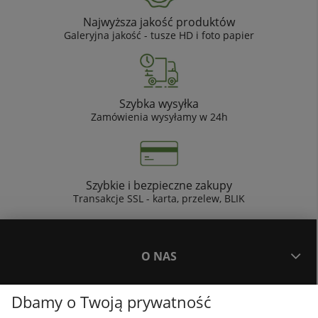
Najwyższa jakość produktów
Galeryjna jakość - tusze HD i foto papier
Szybka wysyłka
Zamówienia wysyłamy w 24h
Szybkie i bezpieczne zakupy
Transakcje SSL - karta, przelew, BLIK
O NAS
Dbamy o Twoją prywatność
PŁATNOŚCI I DOSTAWA