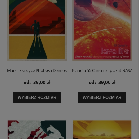
Mars - księżyce Phobos i Deimos
Planeta 55 Cancri e - plakat NASA
- plakat SpaceX
od:
39,00 zł
od:
39,00 zł
WYBIERZ ROZMIAR
WYBIERZ ROZMIAR