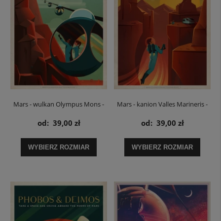
Mars - wulkan Olympus Mons -
Mars - kanion Valles Marineris -
plakat SpaceX
plakat SpaceX
od:
39,00 zł
od:
39,00 zł
WYBIERZ ROZMIAR
WYBIERZ ROZMIAR