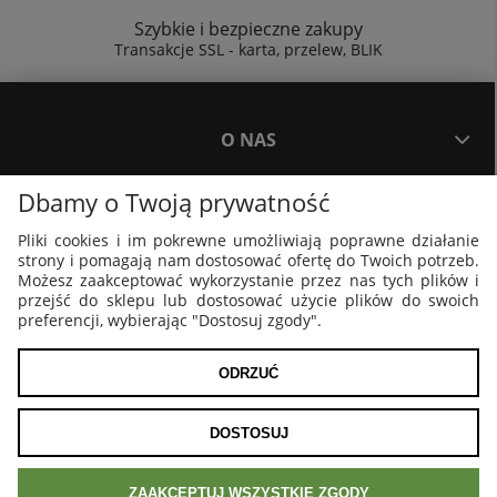
Szybkie i bezpieczne zakupy
Transakcje SSL - karta, przelew, BLIK
O NAS
Dbamy o Twoją prywatność
PŁATNOŚCI I DOSTAWA
Pliki cookies i im pokrewne umożliwiają poprawne działanie
strony i pomagają nam dostosować ofertę do Twoich potrzeb.
PLAKATY I GRAFIKI
Możesz zaakceptować wykorzystanie przez nas tych plików i
przejść do sklepu lub dostosować użycie plików do swoich
preferencji, wybierając "Dostosuj zgody".
MOJE KONTO
ODRZUĆ
POKAŻ PEŁNĄ WERSJĘ STRONY
DOSTOSUJ
Sklep internetowy Shoper.pl
ZAAKCEPTUJ WSZYSTKIE ZGODY