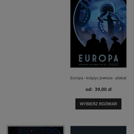
Europa - księżyc Jowisza - plakat
NASA
od:
39,00 zł
WYBIERZ ROZMIAR