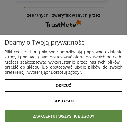
zebranych i zweryfikowanych przez
Dbamy o Twoją prywatność
WYJĄTKOWA OFERTA PLAKATÓW NA ŚCIANĘ
Pliki cookies i im pokrewne umożliwiają poprawne działanie
strony i pomagają nam dostosować ofertę do Twoich potrzeb.
Możesz zaakceptować wykorzystanie przez nas tych plików i
przejść do sklepu lub dostosować użycie plików do swoich
Autorskie plakaty
preferencji, wybierając "Dostosuj zgody".
Oryginalne grafiki od artystów
ODRZUĆ
DOSTOSUJ
Najwyższa jakość produktów
Galeryjna jakość - tusze HD i foto papier
ZAAKCEPTUJ WSZYSTKIE ZGODY
Kupuj taniej - rabaty do 15%