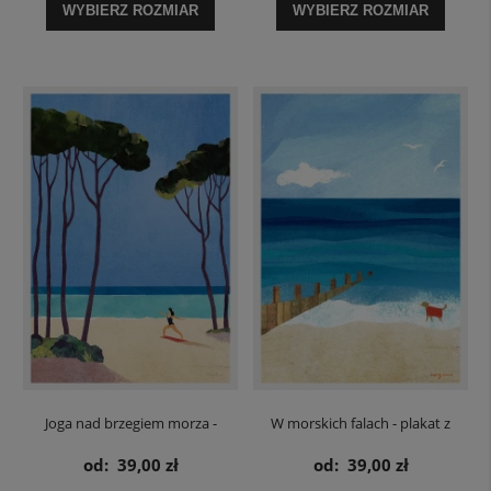
WYBIERZ ROZMIAR
WYBIERZ ROZMIAR
Joga nad brzegiem morza -
W morskich falach - plakat z
plakat
psem
od:
39,00 zł
od:
39,00 zł