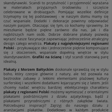
skandynawski. Scandi to przytulność i przyjemność wyrażana
w materiałach przyjaznych środowisku i szczęście
celebrowane w drobiazgach. Pomijając wszelkie definicje
trzymajmy się tej podstawowej - w naszym domu mamy się
czuć wspaniale. Dodatki i dekoracje powinny odpowiadać
naszym pasjom. Otaczając się tym, co kochamy sprawimy, że
mieszkanie będzie piękne zarówno dla nas, jak i dla
najbliższych nam osób. Dobrze dobrane plakaty pozwolą
wyrazić nasze fascynacje zapewniając jednocześnie atrakcyjny
design całego wnętrza.
Plakaty z najpiękniejszymi regionami
Polski
- przykuwające oko i jednocześnie pięknie komponujące
się z otoczeniem, wspaniale dopełnią wnętrze w stylu
skandynawskim.
Grafiki na ścianę
i styl scandi stanowią parę
idealną.
Plakaty z Morzem Bałtyckim
doskonale sprawdzą się w stylu
boho, który czerpie głównie z natury, ale też pozwala na
beztroskie zabawy z lekkimi elementami plażowej kultury
surferskiej i wszelkimi dodatkami kojarzącymi się z latem. Jeśli
chcemy nadać wnętrzu bardziej eklektycznego charakteru
plakaty z regionami Polski
możemy wymieszać z orientalnymi
plakatami podróżniczymi z działu azjatyckiego
, bądź z
plakatami przyrodniczymi
z różnych zakątków świata.
Potrzebujesz inspiracji? Zajrzyj do naszego
działu z
aranżacjami plakatów
. Dodatkowo w każdym produkcie