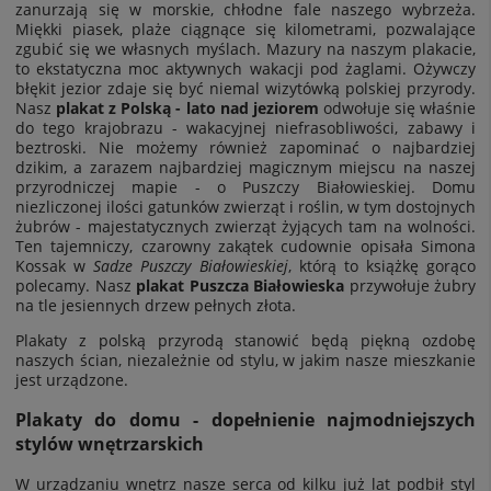
zanurzają się w morskie, chłodne fale naszego wybrzeża.
Miękki piasek, plaże ciągnące się kilometrami, pozwalające
zgubić się we własnych myślach. Mazury na naszym plakacie,
to ekstatyczna moc aktywnych wakacji pod żaglami. Ożywczy
błękit jezior zdaje się być niemal wizytówką polskiej przyrody.
Nasz
plakat z Polską - lato nad jeziorem
odwołuje się właśnie
do tego krajobrazu - wakacyjnej niefrasobliwości, zabawy i
beztroski. Nie możemy również zapominać o najbardziej
dzikim, a zarazem najbardziej magicznym miejscu na naszej
przyrodniczej mapie - o Puszczy Białowieskiej. Domu
niezliczonej ilości gatunków zwierząt i roślin, w tym dostojnych
żubrów - majestatycznych zwierząt żyjących tam na wolności.
Ten tajemniczy, czarowny zakątek cudownie opisała Simona
Kossak w
Sadze Puszczy Białowieskiej
, którą to książkę gorąco
polecamy. Nasz
plakat Puszcza Białowieska
przywołuje żubry
na tle jesiennych drzew pełnych złota.
Plakaty z polską przyrodą stanowić będą piękną ozdobę
naszych ścian, niezależnie od stylu, w jakim nasze mieszkanie
jest urządzone.
Plakaty do domu - dopełnienie najmodniejszych
stylów wnętrzarskich
W urządzaniu wnętrz nasze serca od kilku już lat podbił styl