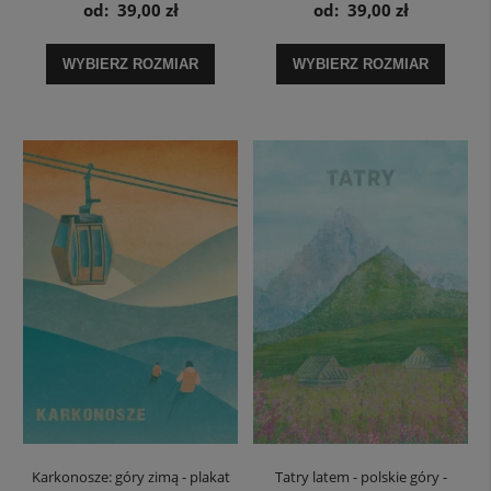
plakat
od:
39,00 zł
od:
39,00 zł
WYBIERZ ROZMIAR
WYBIERZ ROZMIAR
Karkonosze: góry zimą - plakat
Tatry latem - polskie góry -