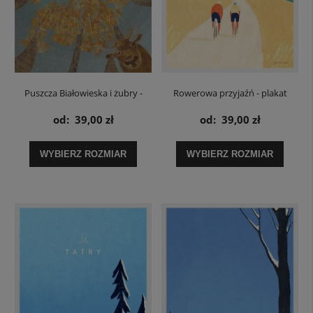
Puszcza Białowieska i żubry -
Rowerowa przyjaźń - plakat
plakat
rowerowy
od:
39,00 zł
od:
39,00 zł
WYBIERZ ROZMIAR
WYBIERZ ROZMIAR