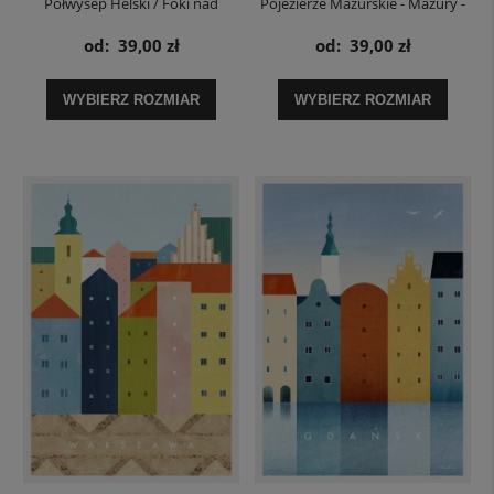
Półwysep Helski / Foki nad
Pojezierze Mazurskie - Mazury -
Morzem Bałtyckim - plakat
plakat
od:
39,00 zł
od:
39,00 zł
WYBIERZ ROZMIAR
WYBIERZ ROZMIAR