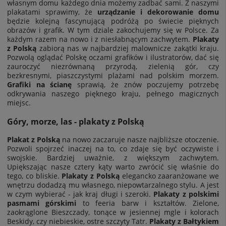
własnym domu każdego dnia możemy zadbać sami. Z naszymi
plakatami sprawimy, że
urządzanie i dekorowanie domu
będzie kolejną fascynującą podróżą po świecie pięknych
obrazów i grafik. W tym dziale zakochujemy się w Polsce. Za
każdym razem na nowo i z niesłabnącym zachwytem.
Plakaty
z Polską
zabiorą nas w najbardziej malownicze zakątki kraju.
Pozwolą oglądać Polskę oczami grafików i ilustratorów, dać się
zauroczyć niezrównaną przyrodą, zielenią gór, czy
bezkresnymi, piaszczystymi plażami nad polskim morzem.
Grafiki na ścianę
sprawią, że znów poczujemy potrzebę
odkrywania naszego pięknego kraju, pełnego magicznych
miejsc.
Góry, morze, las - plakaty z Polską
Plakat z Polską
na nowo zaczaruje nasze najbliższe otoczenie.
Pozwoli spojrzeć inaczej na to, co zdaje się być oczywiste i
swojskie. Bardziej uważnie, z większym zachwytem.
Upiększając nasze cztery kąty warto zwrócić się właśnie do
tego, co bliskie.
Plakaty z Polską
elegancko zaaranżowane we
wnętrzu dodadzą mu własnego, niepowtarzalnego stylu. A jest
w czym wybierać - jak kraj długi i szeroki.
Plakaty z polskimi
pasmami górskimi
to feeria barw i kształtów. Zielone,
zaokrąglone Bieszczady, tonące w jesiennej mgle i kolorach
Beskidy, czy niebieskie, ostre szczyty Tatr.
Plakaty z Bałtykiem