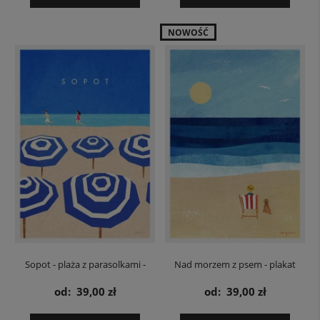
NOWOŚĆ
Sopot - plaża z parasolkami -
Nad morzem z psem - plakat
plakat
od:
39,00 zł
od:
39,00 zł