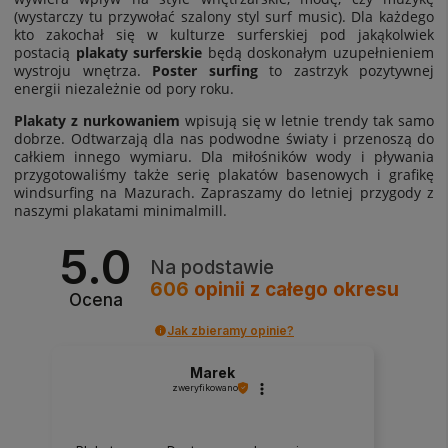
(wystarczy tu przywołać szalony styl surf music). Dla każdego
kto zakochał się w kulturze surferskiej pod jakąkolwiek
postacią
plakaty surferskie
będą doskonałym uzupełnieniem
wystroju wnętrza.
Poster surfing
to zastrzyk pozytywnej
energii niezależnie od pory roku.
Plakaty z nurkowaniem
wpisują się w letnie trendy tak samo
dobrze. Odtwarzają dla nas podwodne światy i przenoszą do
całkiem innego wymiaru. Dla miłośników wody i pływania
przygotowaliśmy także serię plakatów basenowych i grafikę
windsurfing na Mazurach. Zapraszamy do letniej przygody z
naszymi plakatami minimalmill.
5.0
Na podstawie
606
opinii
z całego okresu
Ocena
Jak zbieramy opinie?
Marek
zweryfikowano