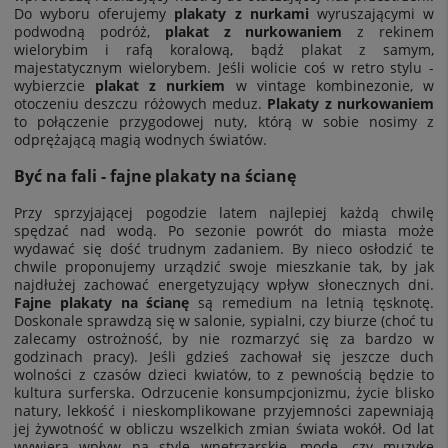
Do wyboru oferujemy
plakaty z nurkami
wyruszającymi w
podwodną podróż,
plakat z nurkowaniem
z
rekinem
wielorybim
i rafą koralową, bądź plakat z samym,
majestatycznym wielorybem
. Jeśli wolicie coś w retro stylu -
wybierzcie
plakat z nurkiem
w vintage kombinezonie, w
otoczeniu deszczu różowych meduz.
Plakaty z nurkowaniem
to połączenie przygodowej nuty, którą w sobie nosimy z
odprężającą magią wodnych światów.
Być na fali - fajne plakaty na ścianę
Przy sprzyjającej pogodzie latem najlepiej każdą chwilę
spędzać nad wodą. Po sezonie powrót do miasta może
wydawać się dość trudnym zadaniem. By nieco osłodzić te
chwile proponujemy urządzić swoje mieszkanie tak, by jak
najdłużej zachować energetyzujący wpływ słonecznych dni.
Fajne plakaty na ścianę
są remedium na letnią tęsknotę.
Doskonale sprawdzą się w salonie, sypialni, czy biurze (choć tu
zalecamy ostrożność, by nie rozmarzyć się za bardzo w
godzinach pracy). Jeśli gdzieś zachował się jeszcze duch
wolności z czasów dzieci kwiatów, to z pewnością będzie to
kultura surferska. Odrzucenie konsumpcjonizmu, życie blisko
natury, lekkość i nieskomplikowane przyjemności zapewniają
jej żywotność w obliczu wszelkich zmian świata wokół. Od lat
wywiera wpływ na style wnętrzarskie, modę, czy muzykę