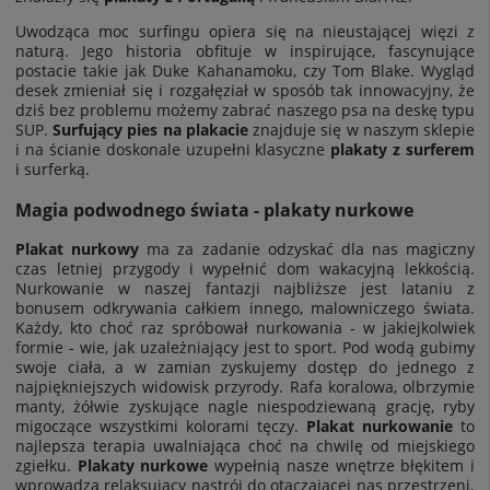
Uwodząca moc surfingu opiera się na nieustającej więzi z
naturą. Jego historia obfituje w inspirujące, fascynujące
postacie takie jak Duke Kahanamoku, czy Tom Blake. Wygląd
desek zmieniał się i rozgałęział w sposób tak innowacyjny, że
dziś bez problemu możemy zabrać naszego psa na deskę typu
SUP.
Surfujący pies na plakacie
znajduje się w naszym sklepie
i na ścianie doskonale uzupełni klasyczne
plakaty z surferem
i surferką.
Magia podwodnego świata - plakaty nurkowe
Plakat nurkowy
ma za zadanie odzyskać dla nas magiczny
czas letniej przygody i wypełnić dom wakacyjną lekkością.
Nurkowanie w naszej fantazji najbliższe jest lataniu z
bonusem odkrywania całkiem innego, malowniczego świata.
Każdy, kto choć raz spróbował nurkowania - w jakiejkolwiek
formie - wie, jak uzależniający jest to sport. Pod wodą gubimy
swoje ciała, a w zamian zyskujemy dostęp do jednego z
najpiękniejszych widowisk przyrody. Rafa koralowa, olbrzymie
manty, żółwie zyskujące nagle niespodziewaną grację, ryby
migoczące wszystkimi kolorami tęczy.
Plakat nurkowanie
to
najlepsza terapia uwalniająca choć na chwilę od miejskiego
zgiełku.
Plakaty nurkowe
wypełnią nasze wnętrze błękitem i
wprowadzą relaksujący nastrój do otaczającej nas przestrzeni.