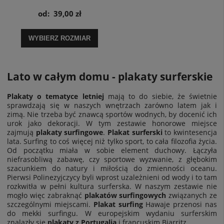
- plakat sportowy
od:
39,00 zł
WYBIERZ ROZMIAR
Lato w całym domu - plakaty surferskie
Plakaty o tematyce letniej
mają to do siebie, że świetnie
sprawdzają się w naszych wnętrzach zarówno latem jak i
zimą. Nie trzeba być znawcą sportów wodnych, by docenić ich
urok jako dekoracji. W tym zestawie honorowe miejsce
zajmują
plakaty surfingowe
.
Plakat surferski
to kwintesencja
lata. Surfing to coś więcej niż tylko sport, to cała filozofia życia.
Od początku miała w sobie element duchowy. Łączyła
niefrasobliwą zabawę, czy sportowe wyzwanie, z głębokim
szacunkiem do natury i miłością do zmienności oceanu.
Pierwsi Polinezyjczycy byli wprost uzależnieni od wody i to tam
rozkwitła w pełni kultura surferska. W naszym zestawie nie
mogło więc zabraknąć
plakatów surfingowych
związanych ze
szczególnymi miejscami.
Plakat surfing
Hawaje
przenosi nas
do mekki surfingu. W europejskim wydaniu surferskim
znalazły się
plakaty z Portugalią
i francuskim Biarritz.