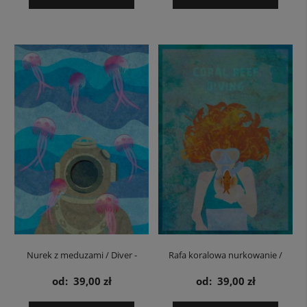
Nurek z meduzami / Diver -
Rafa koralowa nurkowanie /
plakat
Coral Reef Diving - plakat
od:
39,00 zł
od:
39,00 zł