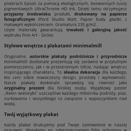
ploterach Epson za pomocą ekologicznych, bezwonnych tuszy
pigmentowych UltraChrome HD Ink. Dzięki temu otrzymujesz
przyjazny środowisku
produkt,
drukowany na papierze
fotograficznym
Ilford Studio Matt. Papier biały, gładki, z
matowym wykończeniem. Gramatura 235 g/m2.
Użyte materiały gwarantują
trwałość i galeryjną jakość
wydruku Fine Art - Giclee.
Stylowe wnętrze z plakatami minimalmill
Oryginalne,
autorskie plakaty podróżnicze i przyrodnicze
minimalmill doskonale prezentują się zarówno w przytulnym
pomieszczeniu, jak i w przestronnym lofcie, nadając wnętrzu
inspirującego charakteru. To
idealna dekoracja
dla każdego,
kto ceni sobie nowoczesny design, prostotę i wymowność.
Nasze plakaty doskonale sprawdzą się również jako
oryginalny prezent
dla bliskiej osoby. Wyjątkowy poster
„Rekin wielorybi” uszczęśliwi każdego miłośnika podróży, plaż,
nurkowania i wszystkiego co związane z wypoczynkiem nad
wodą.
Twój wyjątkowy plakat
Każdy plakat drukujemy pod Twoje zamówienie w naszej
pracowni. Wysyłamy go zabezpieczonego folią ochronną w