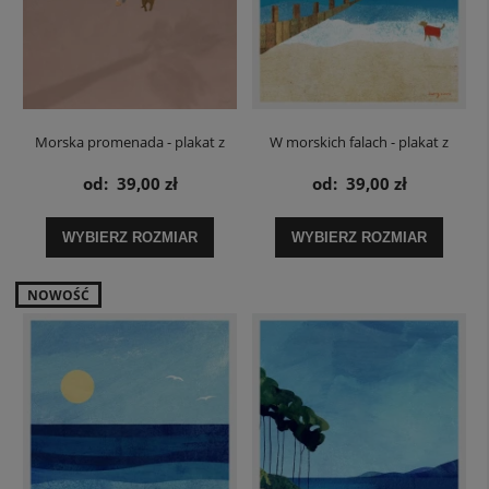
Morska promenada - plakat z
W morskich falach - plakat z
psem
psem
od:
39,00 zł
od:
39,00 zł
WYBIERZ ROZMIAR
WYBIERZ ROZMIAR
NOWOŚĆ