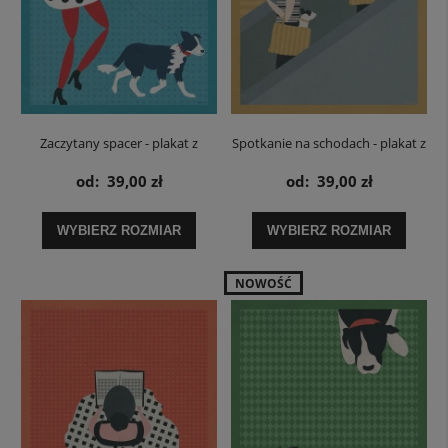
Zaczytany spacer - plakat z
Spotkanie na schodach - plakat z
książką
książką
od:
39,00 zł
od:
39,00 zł
WYBIERZ ROZMIAR
WYBIERZ ROZMIAR
NOWOŚĆ