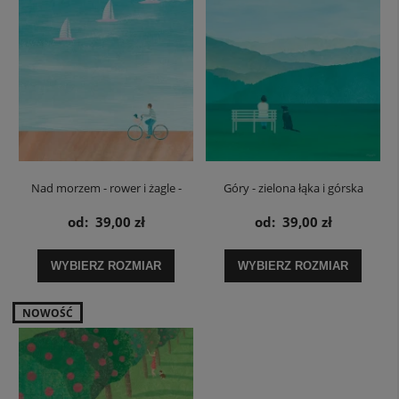
Nad morzem - rower i żagle -
Góry - zielona łąka i górska
plakat
panorama - plakat z górami
od:
39,00 zł
od:
39,00 zł
WYBIERZ ROZMIAR
WYBIERZ ROZMIAR
NOWOŚĆ