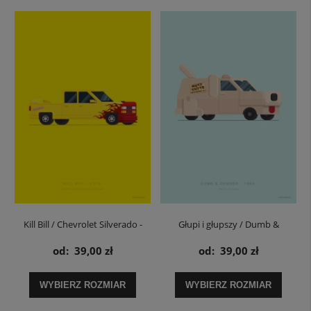
Kill Bill / Chevrolet Silverado -
Głupi i głupszy / Dumb &
plakat
Dumber Ford Econoline - plakat
od:
39,00 zł
od:
39,00 zł
WYBIERZ ROZMIAR
WYBIERZ ROZMIAR