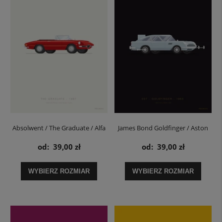
Absolwent / The Graduate / Alfa
James Bond Goldfinger / Aston
Romeo 1600 Spider - plakat
Martin DB5 - plakat
od:
39,00 zł
od:
39,00 zł
WYBIERZ ROZMIAR
WYBIERZ ROZMIAR