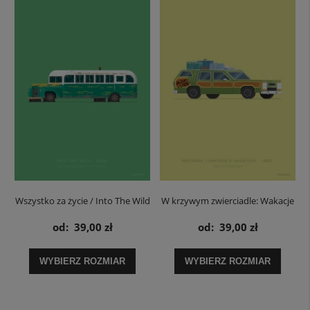
Wszystko za życie / Into The Wild
W krzywym zwierciadle: Wakacje
Magic Bus - plakat
/ National Lampoon's Vacation -
od:
39,00 zł
od:
39,00 zł
plakat
WYBIERZ ROZMIAR
WYBIERZ ROZMIAR