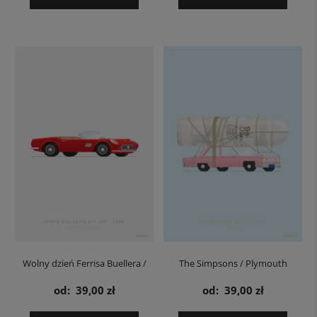
Wolny dzień Ferrisa Buellera /
The Simpsons / Plymouth
Ferris Bueller's Day Off - plakat
Valiant Sedan - plakat
od:
39,00 zł
od:
39,00 zł