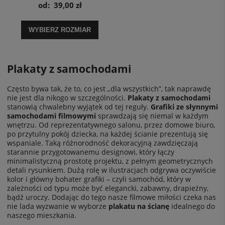
Snapper - plakat
od:
39,00 zł
WYBIERZ ROZMIAR
Plakaty z samochodami
Często bywa tak, że to, co jest „dla wszystkich”, tak naprawdę
nie jest dla nikogo w szczególności.
Plakaty z samochodami
stanowią chwalebny wyjątek od tej reguły.
Grafiki ze słynnymi
samochodami filmowymi
sprawdzają się niemal w każdym
wnętrzu. Od reprezentatywnego salonu, przez domowe biuro,
po przytulny pokój dziecka, na każdej ścianie prezentują się
wspaniale. Taką różnorodność dekoracyjną zawdzięczają
starannie przygotowanemu designowi, który łączy
minimalistyczną prostotę projektu, z pełnym geometrycznych
detali rysunkiem. Dużą rolę w ilustracjach odgrywa oczywiście
kolor i główny bohater grafiki – czyli samochód, który w
zależności od typu może być elegancki, zabawny, drapieżny,
bądź uroczy. Dodając do tego nasze filmowe miłości czeka nas
nie lada wyzwanie w wyborze
plakatu na ścianę
idealnego do
naszego mieszkania.