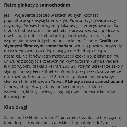
Retro plakaty z samochodami
Jeśli Twoje serce zostało w latach 80-tych, kochasz
popkulturową klasykę kina w stylu
Powrót do przyszłości
, czy
Pogromcy duchów
, ten wybór plakatów jest zdecydowanie dla
Ciebie. Podrasowane samochody, które zapewniają podróż w
czasie, bądź unieszkodliwianie galaretowatych straszydeł,
wspaniale prezentują się na plakacie i na ścianie.
Grafiki ze
słynnymi filmowymi samochodami
wniosą powiew przygody
do każdego wnętrza i doprawią go niezbędną szczyptą
nostalgii. Na fanów retro motoryzacji czeka np. plakat z filmu
Christine
z soczyście czerwonym Plymouthem Fury Belvedere
lub do wyboru plakat z Ferrari 250 GT, którym uciekał ze szkoły
słynny filmowy Ferris Bueller. W podróż w przeszłość zabierze
nas również Renault z 1912 roku na plakacie inspirowanym
słynnym hitem kinowym
Titanic
.
Plakaty z retro samochodami
filmowymi upiększą ściany fanów motoryzacji, kina i
wszystkich, którzy zachwycą się pięknymi, pełnymi kolorów
ilustracjami.
Kino drogi
Samochód w kinie to wolność przemieszczania się i przygoda.
Kino drogi, głównie amerykańskie, eksploatuje z dużym