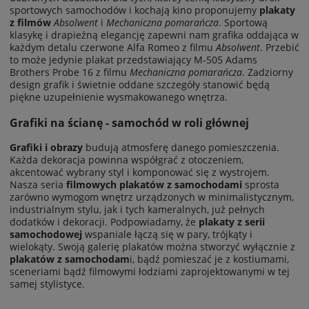
sportowych samochodów i kochają kino proponujemy
plakaty
z filmów
Absolwent
i
Mechaniczna pomarańcza
. Sportową
klasykę i drapieżną elegancję zapewni nam grafika oddająca w
każdym detalu czerwone Alfa Romeo z filmu
Absolwent
. Przebić
to może jedynie plakat przedstawiający M-505 Adams
Brothers Probe 16 z filmu
Mechaniczna pomarańcza
. Zadziorny
design grafik i świetnie oddane szczegóły stanowić będą
piękne uzupełnienie wysmakowanego wnętrza.
Grafiki na ścianę - samochód w roli głównej
Grafiki i obrazy
budują atmosferę danego pomieszczenia.
Każda dekoracja powinna współgrać z otoczeniem,
akcentować wybrany styl i komponować się z wystrojem.
Nasza seria
filmowych plakatów z samochodami
sprosta
zarówno wymogom wnętrz urządzonych w minimalistycznym,
industrialnym stylu, jak i tych kameralnych, już pełnych
dodatków i dekoracji. Podpowiadamy, że
plakaty z serii
samochodowej
wspaniale łączą się w pary, trójkąty i
wielokąty. Swoją galerię plakatów można stworzyć wyłącznie z
plakatów z samochodam
i, bądź pomieszać je z kostiumami,
sceneriami bądź filmowymi łodziami zaprojektowanymi w tej
samej stylistyce.