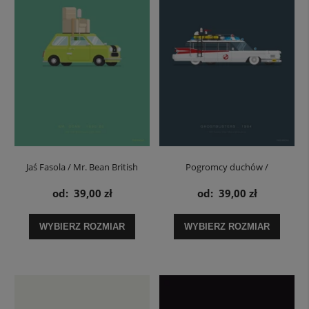
Jaś Fasola / Mr. Bean British
Pogromcy duchów /
Leyland Mini - plakat
Ghostbusters Cadillac
od:
39,00 zł
od:
39,00 zł
Ambulance- plakat
WYBIERZ ROZMIAR
WYBIERZ ROZMIAR