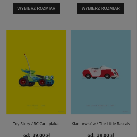
plakat
WYBIERZ ROZMIAR
WYBIERZ ROZMIAR
Toy Story / RC Car - plakat
Klan urwisów / The Little Rascals
The Blur - plakat
od:
39,00 zł
od:
39,00 zł