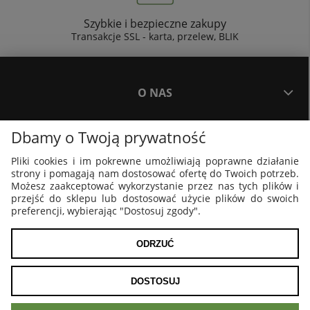
Szybkie i bezpieczne zakupy
Transakcje SSL - karta, przelew, BLIK
O NAS
Dbamy o Twoją prywatność
PŁATNOŚCI I DOSTAWA
Pliki cookies i im pokrewne umożliwiają poprawne działanie
strony i pomagają nam dostosować ofertę do Twoich potrzeb.
PLAKATY I GRAFIKI
Możesz zaakceptować wykorzystanie przez nas tych plików i
przejść do sklepu lub dostosować użycie plików do swoich
preferencji, wybierając "Dostosuj zgody".
MOJE KONTO
ODRZUĆ
POKAŻ PEŁNĄ WERSJĘ STRONY
DOSTOSUJ
Sklep internetowy Shoper.pl