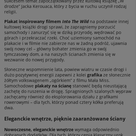
sukcesem temat zapoczątkowany przez kultową książkę „W
drodze” Jacka Kerouaca, który z bycia w ruchu uczynił rodzaj
religii.
Plakat inspirowany filmem
Into The Wild
na podstawie innej
kultowej książki drogi sprawi, że zapragniemy porzucić
samochody i zanurzyć się w dziką przyrodę, wędrować po
górach i przekraczać rzeki. Choć uziemiony samochód na
plakacie i w filmie nie zabierze nas w żadną podróż, ujawnia
swój nowy cel – główny bohater zmienia go w swój
tymczasowy dom, a na naszych ścianach zmienia się w
wezwanie do nowej przygody.
Słoneczne wspomnienie lata, powiew wiatru w czasie drogi i
dużo pozytywnej energii zapewni z kolei
grafika
ze słonecznie
żółtym volkswagenem „ogórkiem” z filmu Mała Miss.
Samochodowe
plakaty na ścianę
stanowić będą nieustającą
zachętę do ruszenia w drogę. Spragnionych szalonych wypraw
zachęcamy również do eksplorowania
działu z grafikami
rowerowymi
– dla tych, którzy ponad cztery kółka preferują
dwa.
Eleganckie wnętrze, pięknie zaaranżowane ściany
Nowoczesne, eleganckie wnętrze
wymaga odpowiednio
dobranych dodatków. Dla tych, którzy cenią klasyczny urok