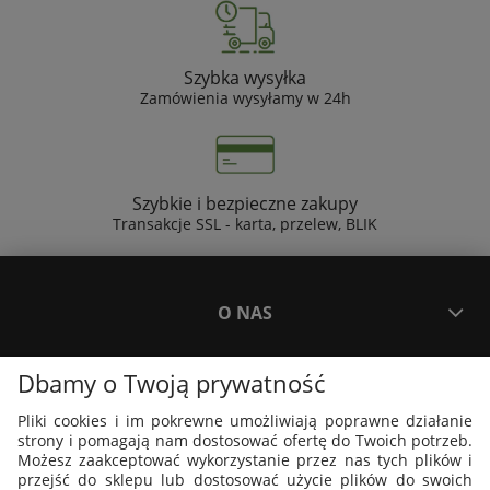
Szybka wysyłka
Zamówienia wysyłamy w 24h
Szybkie i bezpieczne zakupy
Transakcje SSL - karta, przelew, BLIK
O NAS
Dbamy o Twoją prywatność
PŁATNOŚCI I DOSTAWA
Pliki cookies i im pokrewne umożliwiają poprawne działanie
strony i pomagają nam dostosować ofertę do Twoich potrzeb.
PLAKATY I GRAFIKI
Możesz zaakceptować wykorzystanie przez nas tych plików i
przejść do sklepu lub dostosować użycie plików do swoich