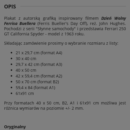
OPIS
Plakat z autorską grafiką inspirowany filmem
Dzień Wolny
Ferrisa Buellera
(Ferris Bueller's Day Off), reż. John Hughes.
Pochodzi z serii "Słynne samochody" i przedstawia Ferrari 250
GT California Spyder - model z 1963 roku.
Składając zamówienie prosimy o wybranie rozmiaru z listy:
21 x 29,7 cm (format A4)
30 x 40 cm
29,7 x 42 cm (format A3)
40 x 50 cm
42 x 59,4 cm (format A2)
50 x 70 cm (format B2)
59,4 x 84 (format A1)
61x91 cm
Przy formatach 40 x 50 cm, B2, A1 i 61x91 cm możliwa jest
różnica wymiarów na poziomie
+/- 2 mm.
Oryginalny