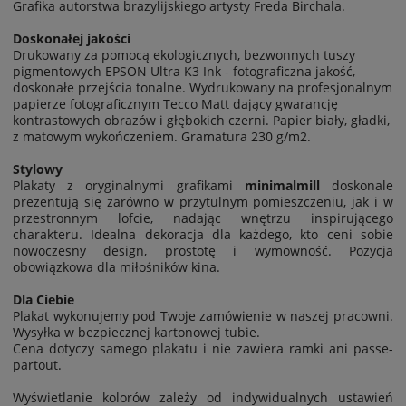
Grafika autorstwa brazylijskiego artysty Freda Birchala.
Doskonałej jakości
Drukowany za pomocą ekologicznych, bezwonnych tuszy
pigmentowych EPSON Ultra K3 Ink - fotograficzna jakość,
doskonałe przejścia tonalne. Wydrukowany na profesjonalnym
papierze fotograficznym Tecco Matt dający gwarancję
kontrastowych obrazów i głębokich czerni. Papier biały, gładki,
z matowym wykończeniem. Gramatura 230 g/m2.
Stylowy
Plakaty z oryginalnymi grafikami
minimalmill
doskonale
prezentują się zarówno w przytulnym pomieszczeniu, jak i w
przestronnym lofcie, nadając wnętrzu inspirującego
charakteru. Idealna dekoracja dla każdego, kto ceni sobie
nowoczesny design, prostotę i wymowność. Pozycja
obowiązkowa dla miłośników kina.
Dla Ciebie
Plakat wykonujemy pod Twoje zamówienie w naszej pracowni.
Wysyłka w bezpiecznej kartonowej tubie.
Cena dotyczy samego plakatu i nie zawiera ramki ani passe-
partout.
Wyświetlanie kolorów zależy od indywidualnych ustawień