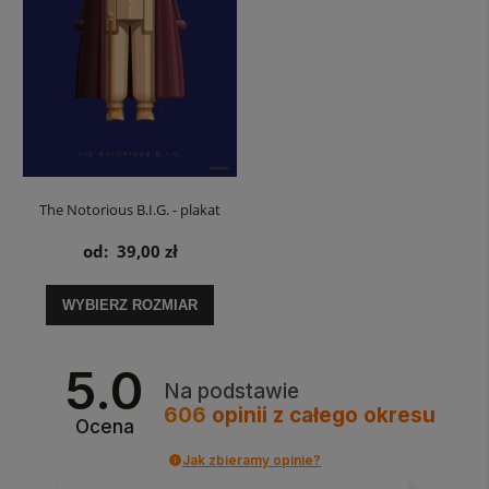
The Notorious B.I.G. - plakat
muzyczny
od:
39,00 zł
WYBIERZ ROZMIAR
5.0
Na podstawie
606
opinii
z całego okresu
Ocena
Jak zbieramy opinie?