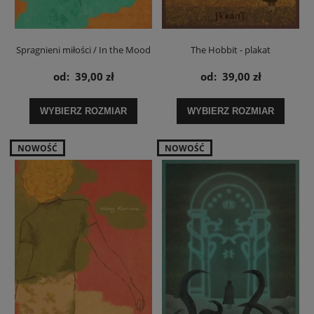
Spragnieni miłości / In the Mood
The Hobbit - plakat
for Love - plakat
od:
39,00 zł
od:
39,00 zł
WYBIERZ ROZMIAR
WYBIERZ ROZMIAR
NOWOŚĆ
NOWOŚĆ