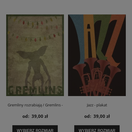
Gremliny rozrabiają / Gremlins -
Jazz - plakat
plakat
od:
39,00 zł
od:
39,00 zł
WYBIERZ ROZMIAR
WYBIERZ ROZMIAR