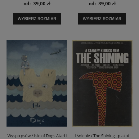
Everything Is Illuminated - plakat
plakat
od:
39,00 zł
od:
39,00 zł
WYBIERZ ROZMIAR
WYBIERZ ROZMIAR
Wyspa psów / Isle of Dogs Atari i
Lśnienie / The Shining - plakat