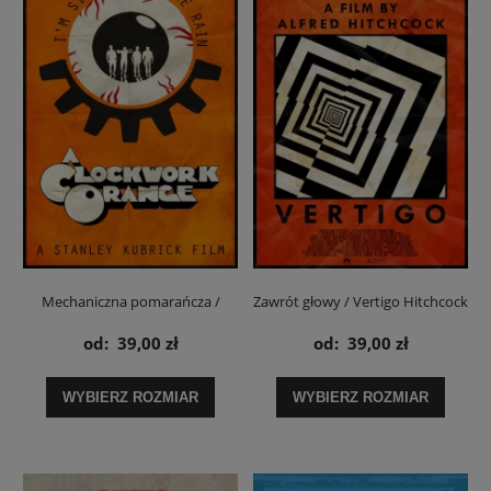
Mechaniczna pomarańcza /
Zawrót głowy / Vertigo Hitchcock
Clockwork Orange - plakat
- plakat
od:
39,00 zł
od:
39,00 zł
WYBIERZ ROZMIAR
WYBIERZ ROZMIAR