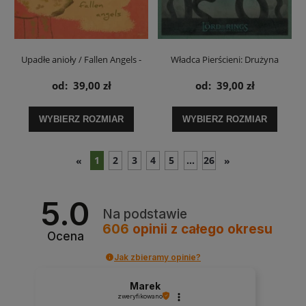
Upadłe anioły / Fallen Angels -
Władca Pierścieni: Drużyna
plakat
Pierścienia / The Lord of the
od:
39,00 zł
od:
39,00 zł
Rings - plakat
WYBIERZ ROZMIAR
WYBIERZ ROZMIAR
1
2
3
4
5
...
26
«
»
5.0
Na podstawie
606
opinii
z całego okresu
Ocena
Jak zbieramy opinie?
Marek
zweryfikowano