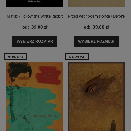
Matrix / Follow the White Rabbit
Przed wschodem słońca / Before
- plakat
Sunrise - plakat filmowy
od:
39,00 zł
od:
39,00 zł
WYBIERZ ROZMIAR
WYBIERZ ROZMIAR
NOWOŚĆ
NOWOŚĆ