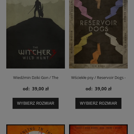
Wiedźmin Dziki Gon / The
Wściekłe psy / Reservoir Dogs -
Witcher: Wild Hunt - plakat
plakat
od:
39,00 zł
od:
39,00 zł
WYBIERZ ROZMIAR
WYBIERZ ROZMIAR