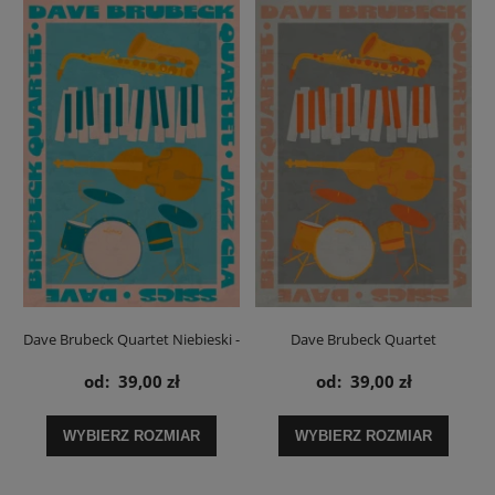
Dave Brubeck Quartet Niebieski -
Dave Brubeck Quartet
plakat
Pomarańcz - plakat
od:
39,00 zł
od:
39,00 zł
WYBIERZ ROZMIAR
WYBIERZ ROZMIAR