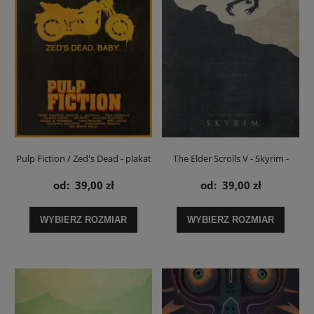
Pulp Fiction / Zed's Dead - plakat
The Elder Scrolls V - Skyrim -
plakat
od:
39,00 zł
od:
39,00 zł
WYBIERZ ROZMIAR
WYBIERZ ROZMIAR