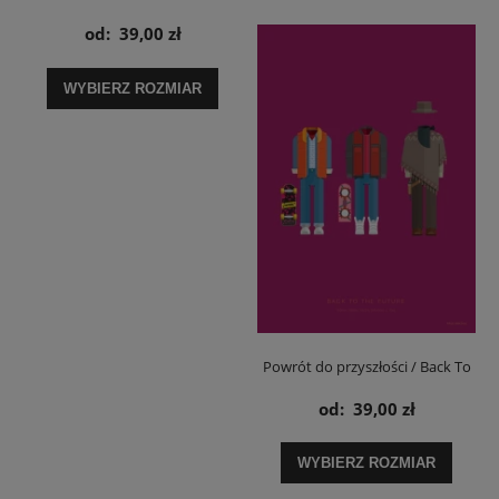
Clockwork Orange Alex DeLarge i
od:
39,00 zł
gang - plakat
WYBIERZ ROZMIAR
Powrót do przyszłości / Back To
The Future Marty McFly - plakat
od:
39,00 zł
WYBIERZ ROZMIAR