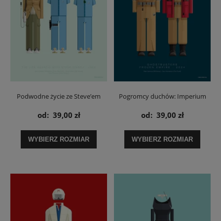
Podwodne życie ze Steve’em
Pogromcy duchów: Imperium
Zissou / The Life Aquatic / Steve,
lodu / Ghostbusters: Frozen
od:
39,00 zł
od:
39,00 zł
Ned i Jane- plakat
Empire - plakat
WYBIERZ ROZMIAR
WYBIERZ ROZMIAR