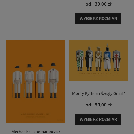
- plakat
od:
39,00 zł
WYBIERZ ROZMIAR
Monty Python i Święty Graal /
Monty Python and the Holy
od:
39,00 zł
Grail- plakat
WYBIERZ ROZMIAR
Mechaniczna pomarańcza /