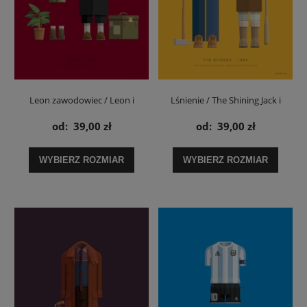
Leon zawodowiec / Leon i
Lśnienie / The Shining Jack i
Mathilda - plakat
Wendy - plakat
od:
39,00 zł
od:
39,00 zł
WYBIERZ ROZMIAR
WYBIERZ ROZMIAR