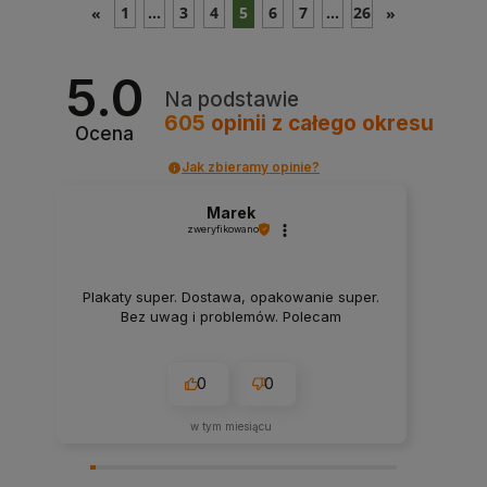
1
...
3
4
5
6
7
...
26
«
»
5.0
Na podstawie
605
opinii
z całego okresu
Ocena
Jak zbieramy opinie?
Marek
zweryfikowano
Plakaty super. Dostawa, opakowanie super.
Bez uwag i problemów. Polecam
0
0
w tym miesiącu