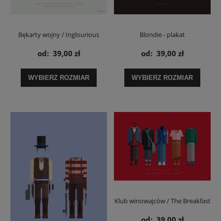
Bękarty wojny / Inglourious
Blondie - plakat
Basterds - plakat
od:
39,00 zł
od:
39,00 zł
WYBIERZ ROZMIAR
WYBIERZ ROZMIAR
Klub winowajców / The Breakfast
Club - plakat
od:
39,00 zł