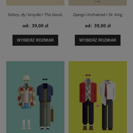
Dobry, zły i brzydki / The Good,
Django Unchained / Dr. King
The Bad And The Ugly - plakat
Schulz - plakat
od:
39,00 zł
od:
39,00 zł
WYBIERZ ROZMIAR
WYBIERZ ROZMIAR