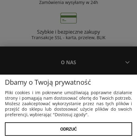
Zamówienia wysyłamy w 24h
Szybkie i bezpieczne zakupy
Transakcje SSL - karta, przelew, BLIK
O NAS
Dbamy o Twoją prywatność
PŁATNOŚCI I DOSTAWA
Pliki cookies i im pokrewne umożliwiają poprawne działanie
strony i pomagają nam dostosować ofertę do Twoich potrzeb.
PLAKATY I GRAFIKI
Możesz zaakceptować wykorzystanie przez nas tych plików i
przejść do sklepu lub dostosować użycie plików do swoich
preferencji, wybierając "Dostosuj zgody".
MOJE KONTO
ODRZUĆ