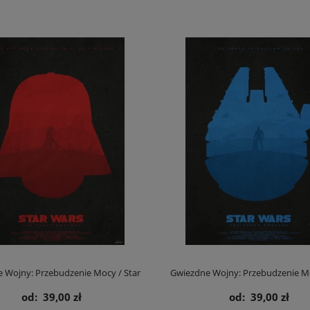
 Wojny: Przebudzenie Mocy / Star
Gwiezdne Wojny: Przebudzenie Mo
od:
39,00 zł
od:
39,00 zł
ars Ciemna strona - plakat
Wars Jasna strona - plaka