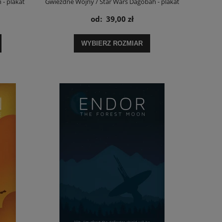
 - plakat
Gwiezdne Wojny / Star Wars Dagobah - plakat
od:
39,00 zł
WYBIERZ ROZMIAR