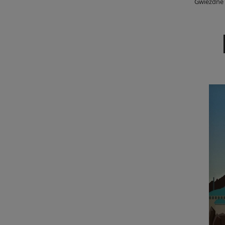
Gwiezdne 