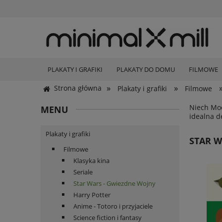
PLAKATY I GRAFIKI
PLAKATY DO DOMU
FILMOWE
»
»
Strona główna
Plakaty i grafiki
Filmowe
Niech Moc
MENU
idealna d
Plakaty i grafiki
STAR W
Filmowe
Klasyka kina
Seriale
Star Wars - Gwiezdne Wojny
Harry Potter
Anime - Totoro i przyjaciele
Science fiction i fantasy