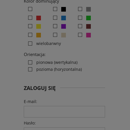
Kolor dominujący
wielobarwny
Orientacja:
pionowa (wertykalna)
pozioma (horyzontalna)
ZALOGUJ SIĘ
E-mail:
Hasło: