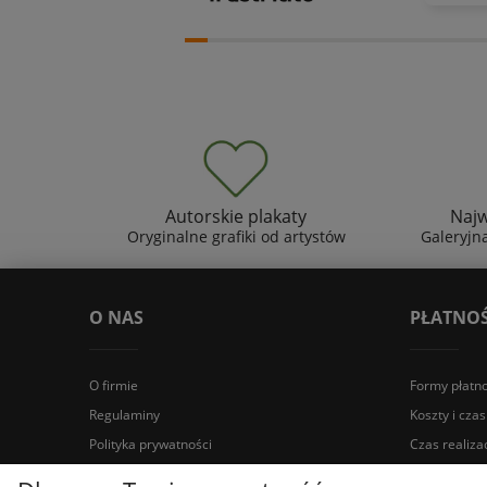
Autorskie plakaty
Najw
Oryginalne grafiki od artystów
Galeryjna
O NAS
PŁATNOŚ
O firmie
Formy płatno
Regulaminy
Koszty i cza
Polityka prywatności
Czas realiza
Kontakt
Zwroty i rek