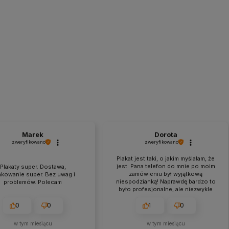
Marek
Dorota
zweryfikowano
zweryfikowano
Plakat jest taki, o jakim myślałam, że
jest. Pana telefon do mnie po moim
Plakaty super. Dostawa,
zamówieniu był wyjątkową
kowanie super. Bez uwag i
niespodzianką! Naprawdę bardzo to
problemów. Polecam
było profesjonalne, ale niezwykle
rzadko spotykane. Taka troska o
klienta! Pozdrawiam,Dorota
0
0
1
0
w tym miesiącu
w tym miesiącu