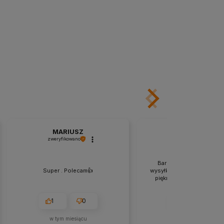
MARIUSZ
Weronika
zweryfikowano
zweryfikowano
Bardzo szybki czas realiz
Super . Polecam👍️
wysyłki, świetny kontakt z 
piękne plakaty, wszystko
1
0
2
0
w tym miesiącu
w tym miesiącu