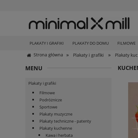
PLAKATY I GRAFIKI
PLAKATY DO DOMU
FILMOWE
»
»
Strona główna
Plakaty i grafiki
Plakaty ku
KUCHE
MENU
Plakaty i grafiki
Filmowe
Podróżnicze
Sportowe
Plakaty muzyczne
Plakaty techniczne - patenty
Plakaty kuchenne
Kawa i herbata