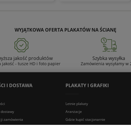
WYJĄTKOWA OFERTA PLAKATÓW NA ŚCIANĘ
yższa jakość produktów
Szybka wysyłka
 jakość - tusze HD i foto papier
Zamówienia wysyłamy w 
CI I DOSTAWA
PLAKATY I GRAFIKI
ści
Letnie plakaty
s dostawy
Aranżacje
cji zamówienia
Gdzie kupić stacjonarnie
lamacje
Opinie Trustmate