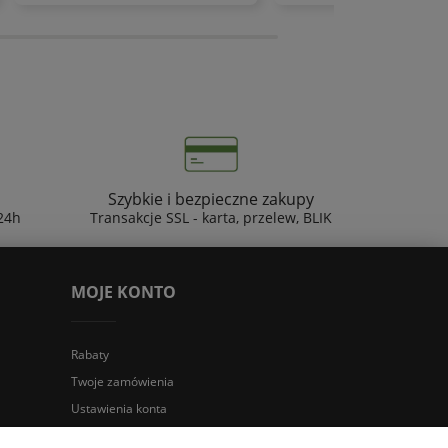
Szybkie i bezpieczne zakupy
24h
Transakcje SSL - karta, przelew, BLIK
MOJE KONTO
Rabaty
Twoje zamówienia
Ustawienia konta
Przechowalnia