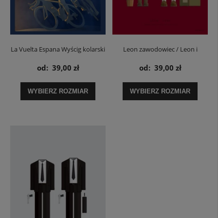
La Vuelta Espana Wyścig kolarski
Leon zawodowiec / Leon i
- plakat
Mathilda - plakat
od:
39,00 zł
od:
39,00 zł
WYBIERZ ROZMIAR
WYBIERZ ROZMIAR