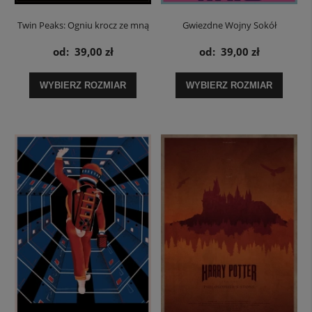
Twin Peaks: Ogniu krocz ze mną
Gwiezdne Wojny Sokół
/ Twin Peaks: Fire Walk With Me -
Millenium / Star Wars - plakat
od:
39,00 zł
od:
39,00 zł
plakat
WYBIERZ ROZMIAR
WYBIERZ ROZMIAR