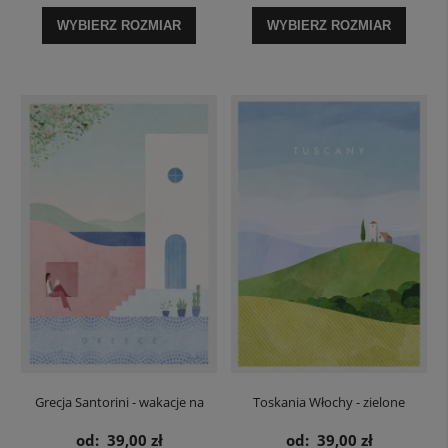
WYBIERZ ROZMIAR
WYBIERZ ROZMIAR
Grecja Santorini - wakacje na
Toskania Włochy - zielone
wyspie - plakat
wzgórza - plakat
od:
39,00 zł
od:
39,00 zł