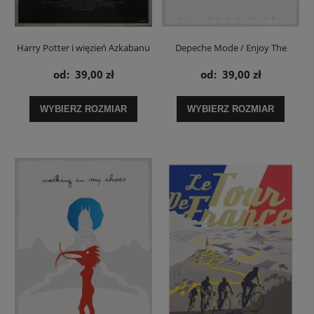
Harry Potter i więzień Azkabanu
Depeche Mode / Enjoy The
/ Harry Potter And The Prisoner
Silence - plakat
od:
39,00 zł
od:
39,00 zł
Of Azkaban - plakat
WYBIERZ ROZMIAR
WYBIERZ ROZMIAR