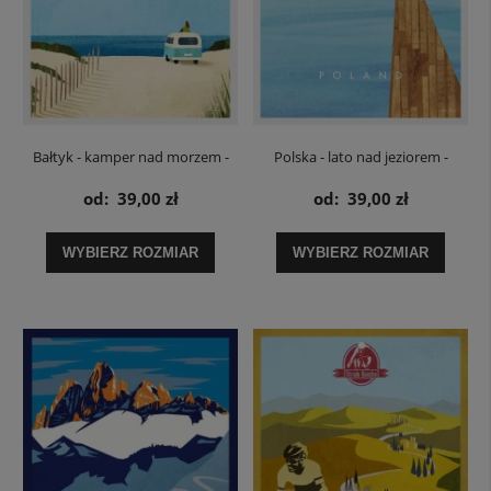
Bałtyk - kamper nad morzem -
Polska - lato nad jeziorem -
plakat
plakat
od:
39,00 zł
od:
39,00 zł
WYBIERZ ROZMIAR
WYBIERZ ROZMIAR