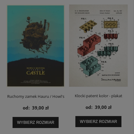
Klocki patent kolor - plakat
Ruchomy zamek Hauru / Howl's
od:
39,00 zł
Moving Castle - plakat
od:
39,00 zł
WYBIERZ ROZMIAR
WYBIERZ ROZMIAR