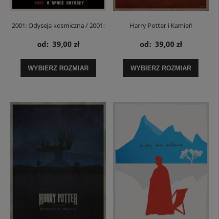
2001: Odyseja kosmiczna / 2001:
Harry Potter i Kamień
A Space Odyssey Stanley Kubrick
Filozoficzny / Harry Potter And
od:
39,00 zł
od:
39,00 zł
- plakat
The Philosopher's Stone - plakat
WYBIERZ ROZMIAR
WYBIERZ ROZMIAR