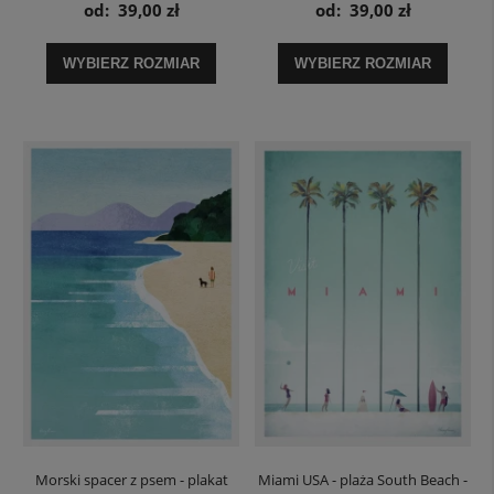
Familia - plakat
i ogród japoński - plakat
od:
39,00 zł
od:
39,00 zł
WYBIERZ ROZMIAR
WYBIERZ ROZMIAR
Morski spacer z psem - plakat
Miami USA - plaża South Beach -