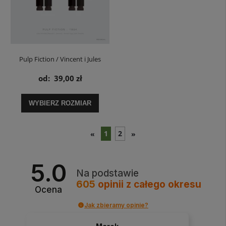
Pulp Fiction / Vincent i Jules
garnitury - plakat
od:
39,00 zł
WYBIERZ ROZMIAR
1
2
«
»
5.0
Na podstawie
605
opinii
z całego okresu
Ocena
Jak zbieramy opinie?