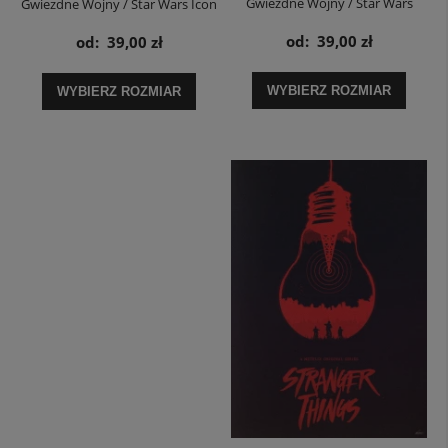
Gwiezdne Wojny / Star Wars
Gwiezdne Wojny / Star Wars Icon
Roboty - plakat
Set - plakat
od:
39,00 zł
od:
39,00 zł
WYBIERZ ROZMIAR
WYBIERZ ROZMIAR