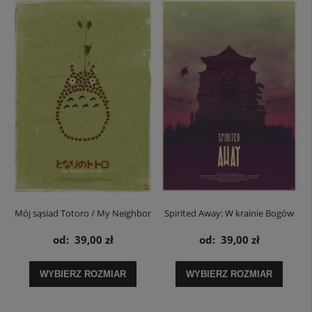
Mój sąsiad Totoro / My Neighbor
Spirited Away: W krainie Bogów
Totoro Żołędzie - plakat
Pagoda - plakat
od:
39,00 zł
od:
39,00 zł
WYBIERZ ROZMIAR
WYBIERZ ROZMIAR