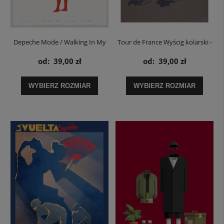
Depeche Mode / Walking In My
Tour de France Wyścig kolarski -
Shoes - plakat
plakat
od:
39,00 zł
od:
39,00 zł
WYBIERZ ROZMIAR
WYBIERZ ROZMIAR