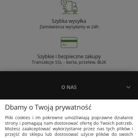
Szybka wysyłka
Zamówienia wysyłamy w 24h
Szybkie i bezpieczne zakupy
Transakcje SSL - karta, przelew, BLIK
O NAS
Dbamy o Twoją prywatność
PŁATNOŚCI I DOSTAWA
Pliki cookies i im pokrewne umożliwiają poprawne działanie
strony i pomagają nam dostosować ofertę do Twoich potrzeb.
PLAKATY I GRAFIKI
Możesz zaakceptować wykorzystanie przez nas tych plików i
przejść do sklepu lub dostosować użycie plików do swoich