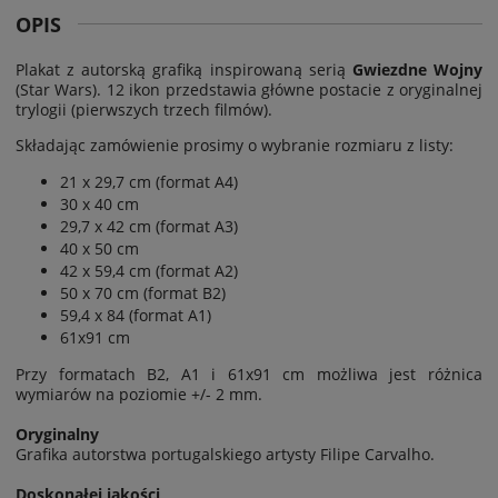
OPIS
Plakat z autorską grafiką inspirowaną serią
Gwiezdne Wojny
(Star Wars). 12 ikon przedstawia główne postacie z oryginalnej
trylogii (pierwszych trzech filmów).
Składając zamówienie prosimy o wybranie rozmiaru z listy:
21 x 29,7 cm (format A4)
30 x 40 cm
29,7 x 42 cm (format A3)
40 x 50 cm
42 x 59,4 cm (format A2)
50 x 70 cm (format B2)
59,4 x 84 (format A1)
61x91 cm
Przy formatach B2, A1 i 61x91 cm możliwa jest
różnica
wymiarów na poziomie
+/- 2 mm.
Oryginalny
Grafika autorstwa portugalskiego artysty Filipe Carvalho.
Doskonałej jakości