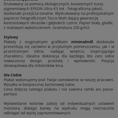
Drukowany za pomocą ekologicznych, bezwonnych tuszy
pigmentowych EPSON Ultra K3 Ink - fotograficzna jakość,
doskonałe przejścia tonalne.
Wydrukowany na profesjonalnym
papierze fotograficznym Tecco Matt dający gwarancję
kontrastowych obrazów i głębokich czerni. Papier biały, gładki,
z matowym wykończeniem. Gramatura 230 g/m2.
Stylowy
Plakaty z oryginalnymi grafikami
minimalmill
doskonale
prezentują się zarówno w przytulnym pomieszczeniu, jak i w
przestronnym lofcie, nadając wnętrzu inspirującego
charakteru. Idealna dekoracja dla każdego, kto ceni sobie
nowoczesny design, prostotę i wymowność. Pozycja
obowiązkowa dla miłośników kina.
Dla Ciebie
Plakat wykonujemy pod Twoje zamówienie w naszej pracowni.
Wysyłka w bezpiecznej kartonowej tubie.
Cena dotyczy samego plakatu i nie zawiera ramki ani passe-
partout.
Wyświetlanie kolorów zależy od indywidualnych ustawień
monitora, dlatego barwy na wydruku mogą nieznacznie
odbiegać od wyżej zaprezentowanych.