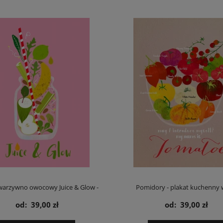
 warzywno owocowy Juice & Glow -
Pomidory - plakat kuchenny
od:
39,00 zł
od:
39,00 zł
plakat