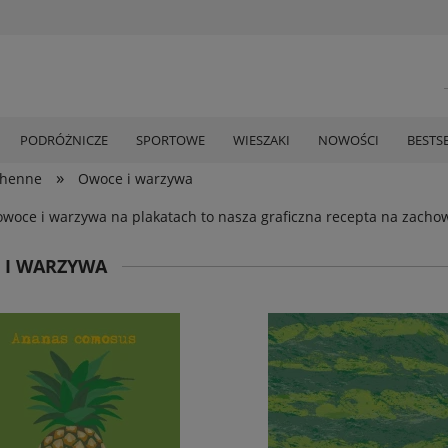
PODRÓŻNICZE
SPORTOWE
WIESZAKI
NOWOŚCI
BESTS
»
chenne
Owoce i warzywa
owoce i warzywa na plakatach to nasza graficzna recepta na zacho
 I WARZYWA