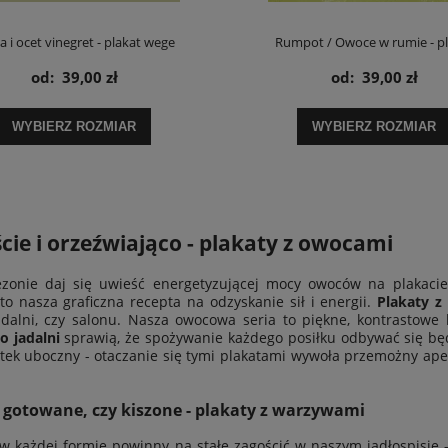
a i ocet vinegret - plakat wege
Rumpot / Owoce w rumie - pl
od:
39,00 zł
od:
39,00 zł
WYBIERZ ROZMIAR
WYBIERZ ROZMIAR
cie i orzeźwiająco - plakaty z owocami
zonie daj się uwieść energetyzującej mocy owoców na plakaci
to nasza graficzna recepta na odzyskanie sił i energii.
Plakaty 
adalni, czy salonu. Nasza owocowa seria to piękne, kontrastow
o jadalni
sprawią, że spożywanie każdego posiłku odbywać się będ
tek uboczny - otaczanie się tymi plakatami wywoła przemożny ap
 gotowane, czy kiszone - plakaty z warzywami
 każdej formie powinny na stałe zagościć w naszym jadłospisie -