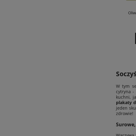
Oliw
Soczyś
W tym se
cytryna
- 
kuchni, j
plakaty d
jeden sku
zdrowie!
Surowe,
Warzywa w