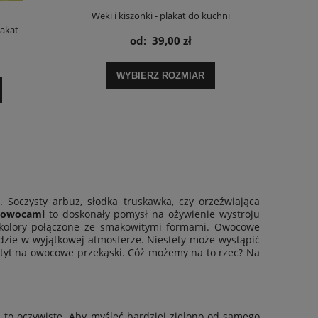
Weki i kiszonki - plakat do kuchni
akat
od:
39,00 zł
WYBIERZ ROZMIAR
e.
Soczysty arbuz
,
słodka truskawka
, czy
orzeźwiająca
z owocami
to doskonały pomysł na ożywienie wystroju
e kolory połączone ze smakowitymi formami. Owocowe
zie w wyjątkowej atmosferze. Niestety może wystąpić
etyt na owocowe przekąski. Cóż możemy na to rzec? Na
 to oczywiste. Aby myśleć bardziej zielono od samego