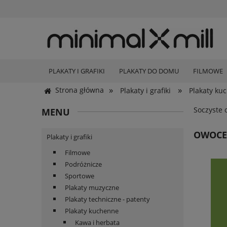
PLAKATY I GRAFIKI
PLAKATY DO DOMU
FILMOWE
»
»
Strona główna
Plakaty i grafiki
Plakaty ku
Soczyste 
MENU
OWOCE
Plakaty i grafiki
Filmowe
Podróżnicze
Sportowe
Plakaty muzyczne
Plakaty techniczne - patenty
Plakaty kuchenne
Kawa i herbata