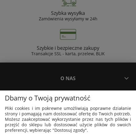
Szybka wysyłka
Zamówienia wysyłamy w 24h
Szybkie i bezpieczne zakupy
Transakcje SSL - karta, przelew, BLIK
O NAS
Dbamy o Twoją prywatność
PŁATNOŚCI I DOSTAWA
Pliki cookies i im pokrewne umożliwiają poprawne działanie
strony i pomagają nam dostosować ofertę do Twoich potrzeb.
PLAKATY I GRAFIKI
Możesz zaakceptować wykorzystanie przez nas tych plików i
przejść do sklepu lub dostosować użycie plików do swoich
preferencji, wybierając "Dostosuj zgody".
MOJE KONTO