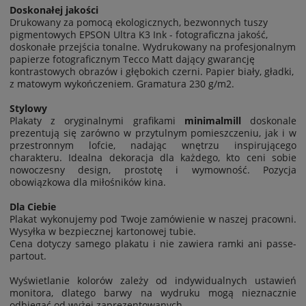
Doskonałej jakości
Drukowany za pomocą ekologicznych, bezwonnych tuszy
pigmentowych EPSON Ultra K3 Ink - fotograficzna jakość,
doskonałe przejścia tonalne. Wydrukowany na profesjonalnym
papierze fotograficznym Tecco Matt dający gwarancję
kontrastowych obrazów i głębokich czerni. Papier biały, gładki,
z matowym wykończeniem. Gramatura 230 g/m2.
Stylowy
Plakaty z oryginalnymi grafikami
minimalmill
doskonale
prezentują się zarówno w przytulnym pomieszczeniu, jak i w
przestronnym lofcie, nadając wnętrzu inspirującego
charakteru. Idealna dekoracja dla każdego, kto ceni sobie
nowoczesny design, prostotę i wymowność. Pozycja
obowiązkowa dla miłośników kina.
Dla Ciebie
Plakat wykonujemy pod Twoje zamówienie w naszej pracowni.
Wysyłka w bezpiecznej kartonowej tubie.
Cena dotyczy samego plakatu i nie zawiera ramki ani passe-
partout.
Wyświetlanie kolorów zależy od indywidualnych ustawień
monitora, dlatego barwy na wydruku mogą nieznacznie
odbiegać od wyżej zaprezentowanych.