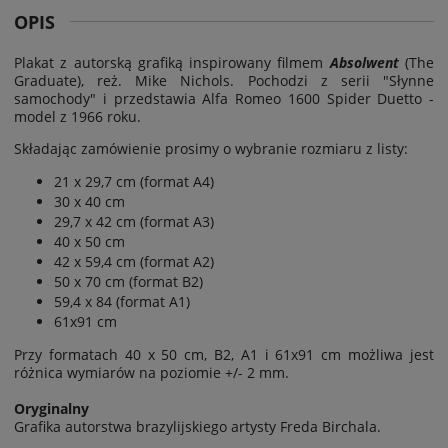
OPIS
Plakat z autorską grafiką inspirowany filmem
Absolwent
(The
Graduate), reż. Mike Nichols.
Pochodzi z serii "Słynne
samochody" i przedstawia Alfa Romeo 1600 Spider Duetto -
model z 1966 roku.
Składając zamówienie prosimy o wybranie rozmiaru z listy:
21 x 29,7 cm (format A4)
30 x 40 cm
29,7 x 42 cm (format A3)
40 x 50 cm
42 x 59,4 cm (format A2)
50 x 70 cm (format B2)
59,4 x 84 (format A1)
61x91 cm
Przy formatach 40 x 50 cm, B2, A1 i 61x91 cm możliwa jest
różnica wymiarów na poziomie
+/- 2 mm.
Oryginalny
Grafika autorstwa brazylijskiego artysty Freda Birchala.