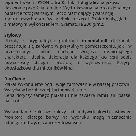
pigmentowych EPSON Ultra K3 Ink - fotograficzna jakość,
doskonałe przejścia tonalne. Wydrukowany na profesjonalnym
papierze fotograficznym Tecco Matt dający gwarancję
kontrastowych obrazów i głębokich czerni. Papier biały, gładki,
z matowym wykończeniem. Gramatura 230 g/m2.
Stylowy
Plakaty z oryginalnymi grafikami
minimalmill
doskonale
prezentują się zarówno w przytulnym pomieszczeniu, jak i w
przestronnym lofcie, nadając wnętrzu inspirującego
charakteru. Idealna dekoracja dla każdego, kto ceni sobie
nowoczesny design, prostotę i wymowność. Pozycja
obowiązkowa dla miłośników kina.
Dla Ciebie
Plakat wykonujemy pod Twoje zamówienie w naszej pracowni.
Wysyłka w bezpiecznej kartonowej tubie.
Cena dotyczy samego plakatu i nie zawiera ramki ani passe-
partout.
Wyświetlanie kolorów zależy od indywidualnych ustawień
monitora, dlatego barwy na wydruku mogą nieznacznie
odbiegać od wyżej zaprezentowanych.