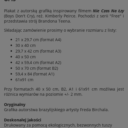
Plakat z autorską grafiką inspirowany filmem
Nie Czas Na Łzy
(Boys Don't Cry), reż. Kimberly Peirce. Pochodzi z serii "Free" i
przedstawia strój Brandona Teena.
Składając zamówienie prosimy o wybranie rozmiaru z listy:
21 x 29,7 cm (format A4)
30 x 40 cm
29,7 x 42 cm (format A3)
40 x 50 cm
42 x 59,4 cm (format A2)
50 x 70 cm (format B2)
59,4 x 84 (format A1)
61x91 cm
Przy formatach 40 x 50 cm, B2, A1 i 61x91 cm możliwa jest
różnica wymiarów na poziomie
+/- 2 mm.
Oryginalny
Grafika autorstwa brazylijskiego artysty Freda Birchala.
Doskonałej jakości
Drukowany za pomocą ekologicznych, bezwonnych tuszy