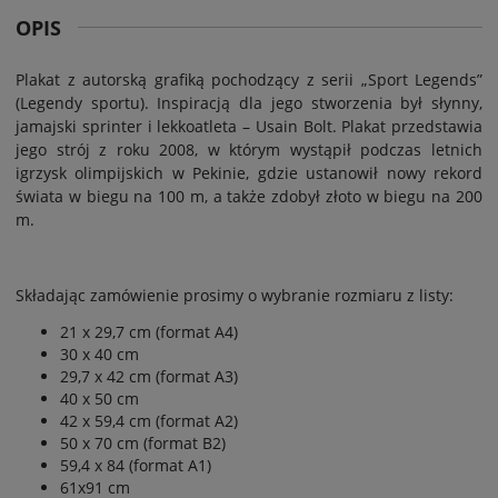
OPIS
Plakat z autorską grafiką pochodzący z serii „Sp
o
rt Legends”
(Legendy sportu). Inspiracją dla jego stworzenia był słynny,
jamajski sprinter i lekkoatleta
–
Usain Bolt
. Plakat przedstawia
jego strój
z
roku
2008
, w którym
wystąpił podczas letnich
igrzysk olimpijskich w Pekinie, gdzie
ustanowił nowy rekord
świata w biegu na 100 m, a także zdobył złoto w biegu na 200
m
.
Składając zamówienie prosimy o wybranie rozmiaru z listy:
21 x 29,7 cm (format A4)
30 x 40 cm
29,7 x 42 cm (format A3)
40 x 50 cm
42 x 59,4 cm (format A2)
50 x 70 cm (format B2)
59,4 x 84 (format A1)
61x91 cm