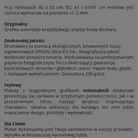
Przy formatach 40 x 50 cm, B2, A1 i 61x91 cm możliwa jest
różnica wymiarów na poziomie
+/- 2 mm.
Oryginalny
Grafika autorstwa brazylijskiego artysty Freda Birchala.
Doskonałej jakości
Drukowany za pomocą ekologicznych, bezwonnych tuszy
pigmentowych EPSON Ultra K3 Ink - fotograficzna jakość,
doskonałe przejścia tonalne. Wydrukowany na profesjonalnym
papierze fotograficznym Tecco Matt dający gwarancję
kontrastowych obrazów i głębokich czerni. Papier biały, gładki,
z matowym wykończeniem. Gramatura 230 g/m2.
Stylowy
Plakaty z oryginalnymi grafikami
minimalmill
doskonale
prezentują się zarówno w przytulnym pomieszczeniu, jak i w
przestronnym lofcie, nadając wnętrzu inspirującego
charakteru. Idealna dekoracja dla każdego, kto ceni sobie
nowoczesny design, prostotę i wymowność.
Dla Ciebie
Plakat wykonujemy pod Twoje zamówienie w naszej pracowni.
Wysyłka w bezpiecznej kartonowej tubie.