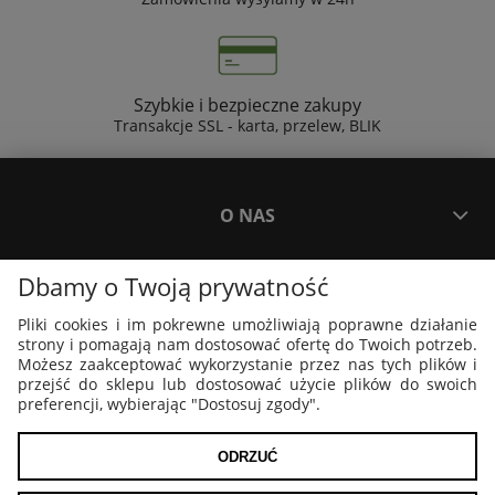
Szybkie i bezpieczne zakupy
Transakcje SSL - karta, przelew, BLIK
O NAS
Dbamy o Twoją prywatność
PŁATNOŚCI I DOSTAWA
Pliki cookies i im pokrewne umożliwiają poprawne działanie
strony i pomagają nam dostosować ofertę do Twoich potrzeb.
PLAKATY I GRAFIKI
Możesz zaakceptować wykorzystanie przez nas tych plików i
przejść do sklepu lub dostosować użycie plików do swoich
preferencji, wybierając "Dostosuj zgody".
MOJE KONTO
ODRZUĆ