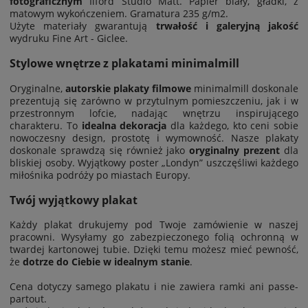
fotograficznym
Ilford Studio Matt. Papier biały, gładki, z
matowym wykończeniem. Gramatura 235 g/m2.
Użyte materiały gwarantują
trwałość i galeryjną jakość
wydruku Fine Art - Giclee.
Stylowe wnętrze z plakatami minimalmill
Oryginalne,
autorskie plakaty filmowe
minimalmill doskonale
prezentują się zarówno w przytulnym pomieszczeniu, jak i w
przestronnym lofcie, nadając wnętrzu inspirującego
charakteru. To
idealna dekoracja
dla każdego, kto ceni sobie
nowoczesny design, prostotę i wymowność. Nasze plakaty
doskonale sprawdzą się również jako
oryginalny prezent
dla
bliskiej osoby. Wyjątkowy poster „Londyn” uszczęśliwi każdego
miłośnika podróży po miastach Europy.
Twój wyjątkowy plakat
Każdy plakat drukujemy pod Twoje zamówienie w naszej
pracowni. Wysyłamy go zabezpieczonego folią ochronną w
twardej kartonowej tubie. Dzięki temu możesz mieć pewność,
że
dotrze do Ciebie w idealnym stanie
.
Cena dotyczy samego plakatu i nie zawiera ramki ani passe-
partout.