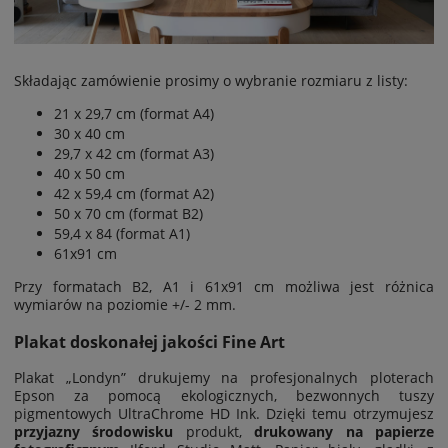
Składając zamówienie prosimy o wybranie rozmiaru z listy:
21 x 29,7 cm (format A4)
30 x 40 cm
29,7 x 42 cm (format A3)
40 x 50 cm
42 x 59,4 cm (format A2)
50 x 70 cm (format B2)
59,4 x 84 (format A1)
61x91 cm
Przy formatach B2, A1 i 61x91 cm możliwa jest
różnica
wymiarów na poziomie
+/- 2 mm.
Plakat doskonałej jakości Fine Art
Plakat „Londyn” drukujemy na profesjonalnych ploterach
Epson za pomocą ekologicznych, bezwonnych tuszy
pigmentowych UltraChrome HD Ink. Dzięki temu otrzymujesz
przyjazny środowisku
produkt,
drukowany na papierze