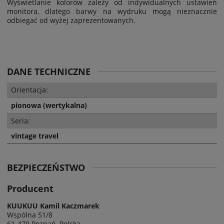
Wyświetlanie kolorów zależy od indywidualnych ustawień
monitora, dlatego barwy na wydruku mogą nieznacznie
odbiegać od wyżej zaprezentowanych.
DANE TECHNICZNE
Orientacja:
pionowa (wertykalna)
Seria:
vintage travel
BEZPIECZEŃSTWO
Producent
KUUKUU Kamil Kaczmarek
Wspólna 51/8
61-479 Poznań, Polska