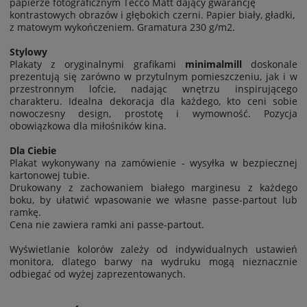
papierze fotograficznym Tecco Matt dający gwarancję
kontrastowych obrazów i głębokich czerni. Papier biały, gładki,
z matowym wykończeniem. Gramatura 230 g/m2.
Stylowy
Plakaty z oryginalnymi grafikami
minimalmill
doskonale
prezentują się zarówno w przytulnym pomieszczeniu, jak i w
przestronnym lofcie, nadając wnętrzu inspirującego
charakteru. Idealna dekoracja dla każdego, kto ceni sobie
nowoczesny design, prostotę i wymowność. Pozycja
obowiązkowa dla miłośników kina.
Dla Ciebie
Plakat wykonywany na zamówienie - wysyłka w bezpiecznej
kartonowej tubie.
Drukowany z zachowaniem białego marginesu z każdego
boku, by ułatwić wpasowanie we własne passe-partout lub
ramkę.
Cena nie zawiera ramki ani passe-partout.
Wyświetlanie kolorów zależy od indywidualnych ustawień
monitora, dlatego barwy na wydruku mogą nieznacznie
odbiegać od wyżej zaprezentowanych.