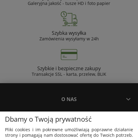
Galeryjna jakość - tusze HD i foto papier
Szybka wysyłka
Zamówienia wysyłamy w 24h
Szybkie i bezpieczne zakupy
Transakcje SSL - karta, przelew, BLIK
O NAS
Dbamy o Twoją prywatność
PŁATNOŚCI I DOSTAWA
Pliki cookies i im pokrewne umożliwiają poprawne działanie
strony i pomagają nam dostosować ofertę do Twoich potrzeb.
PLAKATY I GRAFIKI