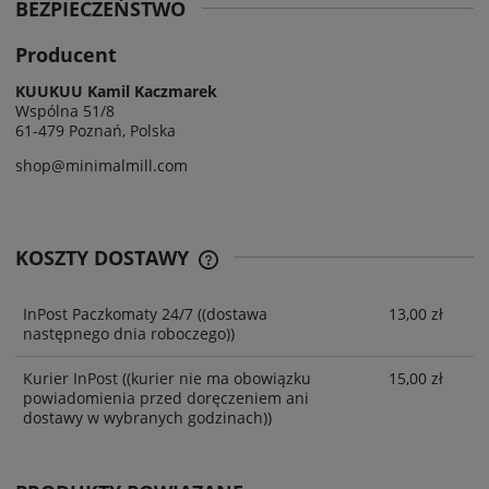
BEZPIECZEŃSTWO
Producent
KUUKUU Kamil Kaczmarek
Wspólna 51/8
61-479 Poznań, Polska
shop@minimalmill.com
KOSZTY DOSTAWY
InPost Paczkomaty 24/7
((dostawa
13,00 zł
następnego dnia roboczego))
Kurier InPost
((kurier nie ma obowiązku
15,00 zł
powiadomienia przed doręczeniem ani
dostawy w wybranych godzinach))