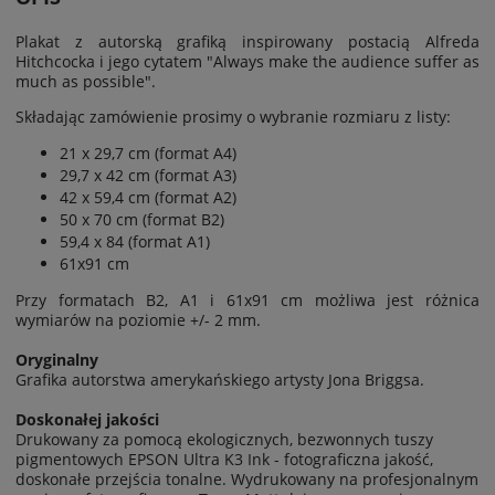
Plakat z autorską grafiką inspirowany postacią Alfreda
Hitchcocka i jego cytatem "Always make the audience suffer as
much as possible".
Składając zamówienie prosimy o wybranie rozmiaru z listy:
21 x 29,7 cm (format A4)
29,7 x 42 cm (format A3)
42 x 59,4 cm (format A2)
50 x 70 cm (format B2)
59,4 x 84 (format A1)
61x91 cm
Przy formatach B2, A1 i 61x91 cm możliwa jest
różnica
wymiarów na poziomie
+/- 2 mm.
Oryginalny
Grafika autorstwa amerykańskiego artysty Jona Briggsa.
Doskonałej jakości
Drukowany za pomocą ekologicznych, bezwonnych tuszy
pigmentowych EPSON Ultra K3 Ink - fotograficzna jakość,
doskonałe przejścia tonalne. Wydrukowany na profesjonalnym