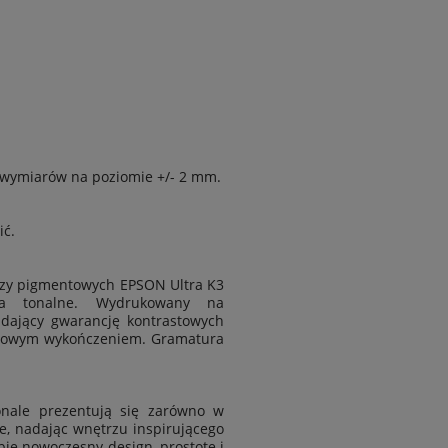
 wymiarów na poziomie
+/- 2 mm.
ić.
zy pigmentowych EPSON Ultra K3
cia tonalne. Wydrukowany na
 dający gwarancję kontrastowych
 matowym wykończeniem. Gramatura
nale prezentują się zarówno w
e, nadając wnętrzu inspirującego
obie nowoczesny design, prostotę i