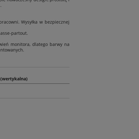
.
racowni. Wysyłka w bezpiecznej
passe-partout.
wień monitora, dlatego barwy na
entowanych.
(wertykalna)