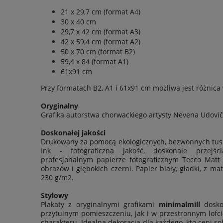
21 x 29,7 cm (format A4)
30 x 40 cm
29,7 x 42 cm (format A3)
42 x 59,4 cm (format A2)
50 x 70 cm (format B2)
59,4 x 84 (format A1)
61x91 cm
Przy formatach B2, A1 i 61x91 cm możliwa jest
różnica
Oryginalny
Grafika autorstwa chorwackiego artysty Nevena Udovič
Doskonałej jakości
Drukowany za pomocą ekologicznych, bezwonnych tus
Ink - fotograficzna jakość, doskonałe przejś
profesjonalnym papierze fotograficznym Tecco Matt
obrazów i głębokich czerni. Papier biały, gładki, z
230 g/m2
.
Stylowy
Plakaty z oryginalnymi grafikami
minimalmill
dosko
przytulnym pomieszczeniu, jak i w przestronnym lofci
charakteru. Idealna dekoracja dla każdego, kto ceni s