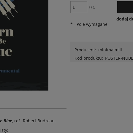
szt.
dodaj d
*
- Pole wymagane
Producent:
minimalmill
Kod produktu:
POSTER-NUB
e Blue
,
reż.
Robert Budreau
.
isty: