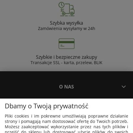
Szybka wysyłka
Zamówienia wysyłamy w 24h
Szybkie i bezpieczne zakupy
Transakcje SSL - karta, przelew, BLIK
O NAS
Dbamy o Twoją prywatność
PŁATNOŚCI I DOSTAWA
Pliki cookies i im pokrewne umożliwiają poprawne działanie
strony i pomagają nam dostosować ofertę do Twoich potrzeb.
PLAKATY I GRAFIKI
Możesz zaakceptować wykorzystanie przez nas tych plików i
przejść do sklepu lub dostosować użycie plików do swoich