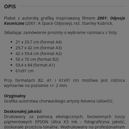
OPIS
Plakat z autorską grafiką inspirowaną
filmem
2001: Odyseja
Kosmiczna
(
2001: A Space Odyssey),
reż. Stanley Kubrick
.
Składając zamówienie prosimy o wybranie rozmiaru z listy:
21 x 29,7 cm (format A4)
29,7 x 42 cm (format A3)
42 x 59,4 cm (format A2)
50 x 70 cm (format B2)
59,4 x 84 (format A1)
61x91 cm
Przy formatach B2, A1 i 61x91 cm możliwa jest
różnica
wymiarów na poziomie
+/- 2 mm.
Oryginalny
Grafika autorstwa chorwackiego artysty Nevena Udovičić.
Doskonałej jakości
Drukowany za pomocą ekologicznych, bezwonnych tuszy
pigmentowych EPSON Ultra K3 Ink - fotograficzna jakość,
doskonałe przejścia tonalne. Wydrukowany na profesjonalnym