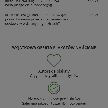
InPost Paczkomaty 24/7
((dostawa
13,00 zł
następnego dnia roboczego))
Kurier InPost
((kurier nie ma obowiązku
15,00 zł
powiadomienia przed doręczeniem ani
dostawy w wybranych godzinach))
WYJĄTKOWA OFERTA PLAKATÓW NA ŚCIANĘ
Autorskie plakaty
Oryginalne grafiki od artystów
Najwyższa jakość produktów
Galeryjna jakość - tusze HD i foto papier