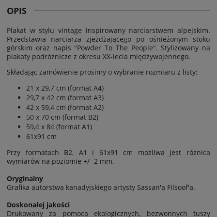
OPIS
Plakat w stylu vintage inspirowany narciarstwem alpejskim.
Przedstawia narciarza zjeżdżającego po ośnieżonym stoku
górskim oraz napis "Powder To The People". Stylizowany na
plakaty podróżnicze z okresu XX-lecia międzywojennego.
Składając zamówienie prosimy o wybranie rozmiaru z listy:
21 x 29,7 cm (format A4)
29,7 x 42 cm (format A3)
42 x 59,4 cm (format A2)
50 x 70 cm (format B2)
59,4 x 84 (format A1)
61x91 cm
Przy formatach B2, A1 i 61x91 cm możliwa jest
różnica
wymiarów na poziomie
+/- 2 mm.
Oryginalny
Grafika autorstwa kanadyjskiego artysty Sassan'a Filsoof'a.
Doskonałej jakości
Drukowany za pomocą ekologicznych, bezwonnych tuszy