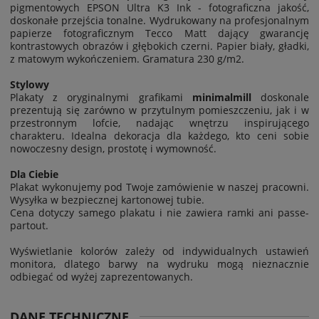
pigmentowych EPSON Ultra K3 Ink - fotograficzna jakość,
doskonałe przejścia tonalne. Wydrukowany na profesjonalnym
papierze fotograficznym Tecco Matt dający gwarancję
kontrastowych obrazów i głębokich czerni. Papier biały, gładki,
z matowym wykończeniem. Gramatura 230 g/m2
.
Stylowy
Plakaty z oryginalnymi grafikami
minimalmill
doskonale
prezentują się zarówno w przytulnym pomieszczeniu, jak i w
przestronnym lofcie, nadając wnętrzu inspirującego
charakteru. Idealna dekoracja dla każdego, kto ceni sobie
nowoczesny design, prostotę i wymowność.
Dla Ciebie
Plakat wykonujemy pod Twoje zamówienie w naszej pracowni.
Wysyłka w bezpiecznej kartonowej tubie.
Cena dotyczy samego plakatu i nie zawiera ramki ani passe-
partout.
Wyświetlanie kolorów zależy od indywidualnych ustawień
monitora, dlatego barwy na wydruku mogą nieznacznie
odbiegać od wyżej zaprezentowanych.
DANE TECHNICZNE