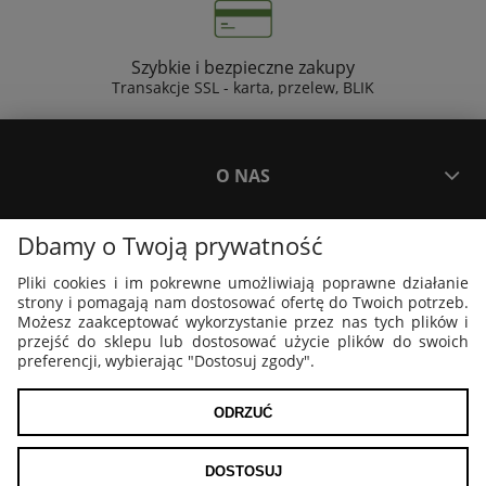
Szybkie i bezpieczne zakupy
Transakcje SSL - karta, przelew, BLIK
O NAS
Dbamy o Twoją prywatność
PŁATNOŚCI I DOSTAWA
Pliki cookies i im pokrewne umożliwiają poprawne działanie
strony i pomagają nam dostosować ofertę do Twoich potrzeb.
PLAKATY I GRAFIKI
Możesz zaakceptować wykorzystanie przez nas tych plików i
przejść do sklepu lub dostosować użycie plików do swoich
preferencji, wybierając "Dostosuj zgody".
MOJE KONTO
ODRZUĆ
POKAŻ PEŁNĄ WERSJĘ STRONY
DOSTOSUJ