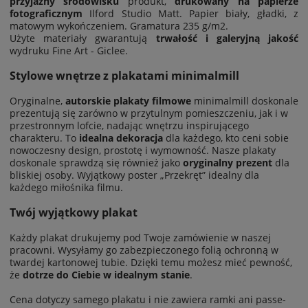
przyjazny środowisku
produkt,
drukowany na papierze
fotograficznym
Ilford Studio Matt. Papier biały, gładki, z
matowym wykończeniem. Gramatura 235 g/m2.
Użyte materiały gwarantują
trwałość i galeryjną jakość
wydruku Fine Art - Giclee.
Stylowe wnętrze z plakatami minimalmill
Oryginalne,
autorskie plakaty filmowe
minimalmill doskonale
prezentują się zarówno w przytulnym pomieszczeniu, jak i w
przestronnym lofcie, nadając wnętrzu inspirującego
charakteru. To
idealna dekoracja
dla każdego, kto ceni sobie
nowoczesny design, prostotę i wymowność. Nasze plakaty
doskonale sprawdzą się również jako
oryginalny prezent
dla
bliskiej osoby. Wyjątkowy poster „Przekręt” idealny dla
każdego miłośnika filmu.
Twój wyjątkowy plakat
Każdy plakat drukujemy pod Twoje zamówienie w naszej
pracowni. Wysyłamy go zabezpieczonego folią ochronną w
twardej kartonowej tubie. Dzięki temu możesz mieć pewność,
że
dotrze do Ciebie w idealnym stanie
.
Cena dotyczy samego plakatu i nie zawiera ramki ani passe-