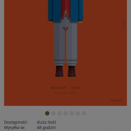
Dostępność:
duża ilość
Wysyłka w:
48 godzin