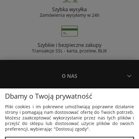
Szybka wysyłka
Zamówienia wysyłamy w 24h
Szybkie i bezpieczne zakupy
Transakcje SSL - karta, przelew, BLIK
O NAS
Dbamy o Twoją prywatność
PŁATNOŚCI I DOSTAWA
Pliki cookies i im pokrewne umożliwiają poprawne działanie
strony i pomagają nam dostosować ofertę do Twoich potrzeb.
PLAKATY I GRAFIKI
Możesz zaakceptować wykorzystanie przez nas tych plików i
przejść do sklepu lub dostosować użycie plików do swoich
preferencji, wybierając "Dostosuj zgody".
MOJE KONTO