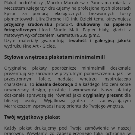
Plakat podróżniczy „Maroko Marrakesz / Panorama miasta z
Meczetem Księgarzy” drukujemy na profesjonalnych ploterach
Epson za pomocą ekologicznych, bezwonnych tuszy
pigmentowych UltraChrome HD Ink. Dzięki temu otrzymujesz
przyjazny środowisku
produkt,
drukowany na papierze
fotograficznym
Ilford Studio Matt. Papier biały, gładki, z
matowym wykończeniem. Gramatura 235 g/m2.
Użyte materiały gwarantują
trwałość i galeryjną jakość
wydruku Fine Art - Giclee.
Stylowe wnętrze z plakatami minimalmill
Oryginalne, plakaty podróżnicze minimalmill doskonale
prezentują się zarówno w przytulnym pomieszczeniu, jak i w
przestronnym lofcie, nadając wnętrzu inspirującego
charakteru. To
idealna dekoracja
dla każdego, kto ceni sobie
nowoczesny design, prostotę i wymowność. Nasze plakaty
doskonale sprawdzą się również jako
oryginalny prezent
dla
bliskiej osoby. Wyjątkowa grafika z zachwycającym
Marrakeszem wprowadzi nutę orientu do Twojego wnętrza.
Twój wyjątkowy plakat
Każdy plakat drukujemy pod Twoje zamówienie w naszej
pracowni. Wysyłamy go zabezpieczonego folią ochronną w