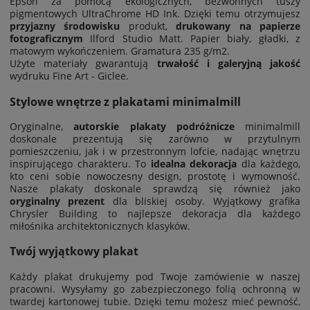
Epson za pomocą ekologicznych, bezwonnych tuszy
pigmentowych UltraChrome HD Ink. Dzięki temu otrzymujesz
przyjazny środowisku
produkt,
drukowany na papierze
fotograficznym
Ilford Studio Matt. Papier biały, gładki, z
matowym wykończeniem. Gramatura 235 g/m2.
Użyte materiały gwarantują
trwałość i galeryjną jakość
wydruku Fine Art - Giclee.
Stylowe wnętrze z plakatami minimalmill
Oryginalne,
autorskie plakaty
podróżnicze
minimalmill
doskonale prezentują się zarówno w przytulnym
pomieszczeniu, jak i w przestronnym lofcie, nadając wnętrzu
inspirującego charakteru. To
idealna dekoracja
dla każdego,
kto ceni sobie nowoczesny design, prostotę i wymowność.
Nasze plakaty doskonale sprawdzą się również jako
oryginalny prezent
dla bliskiej osoby. Wyjątkowy grafika
Chrysler Building to najlepsze dekoracja dla każdego
miłośnika architektonicznych klasyków.
Twój wyjątkowy plakat
Każdy plakat drukujemy pod Twoje zamówienie w naszej
pracowni. Wysyłamy go zabezpieczonego folią ochronną w
twardej kartonowej tubie. Dzięki temu możesz mieć pewność,