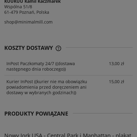
KUUKUU Kamil Kaczmarek
Wspólna 51/8
61-479 Poznań, Polska
shop@minimalmill.com
KOSZTY DOSTAWY
InPost Paczkomaty 24/7
((dostawa
13,00 zł
następnego dnia roboczego))
Kurier InPost
((kurier nie ma obowiązku
15,00 zł
powiadomienia przed doręczeniem ani
dostawy w wybranych godzinach))
PRODUKTY POWIĄZANE
Nowy Jork USA - Central Park i Manhattan - plakat