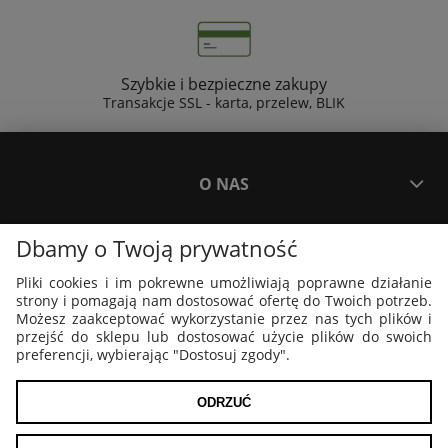
Szybkie i bezpieczne zakupy
Transakcje SSL - karta, przelew, BLIK
O NAS
Dbamy o Twoją prywatność
PŁATNOŚCI I DOSTAWA
Pliki cookies i im pokrewne umożliwiają poprawne działanie
strony i pomagają nam dostosować ofertę do Twoich potrzeb.
PLAKATY I GRAFIKI
Możesz zaakceptować wykorzystanie przez nas tych plików i
przejść do sklepu lub dostosować użycie plików do swoich
preferencji, wybierając "Dostosuj zgody".
MOJE KONTO
ODRZUĆ