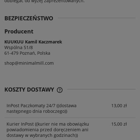
odbiegać od wyżej zaprezentowanych.
BEZPIECZEŃSTWO
Producent
KUUKUU Kamil Kaczmarek
Wspólna 51/8
61-479 Poznań, Polska
shop@minimalmill.com
KOSZTY DOSTAWY
InPost Paczkomaty 24/7
((dostawa
13,00 zł
następnego dnia roboczego))
Kurier InPost
((kurier nie ma obowiązku
15,00 zł
powiadomienia przed doręczeniem ani
dostawy w wybranych godzinach))