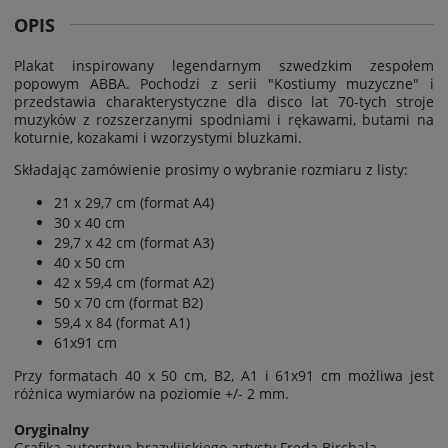
OPIS
Plakat inspirowany legendarnym szwedzkim zespołem
popowym ABBA. Pochodzi z serii "
Kostiumy muzyczne
" i
przedstawia charakterystyczne dla disco lat 70-tych stroje
muzyków z rozszerzanymi spodniami i rękawami, butami na
koturnie, kozakami i wzorzystymi bluzkami.
Składając zamówienie prosimy o wybranie rozmiaru z listy:
21 x 29,7 cm (format A4)
30 x 40 cm
29,7 x 42 cm (format A3)
40 x 50 cm
42 x 59,4 cm (format A2)
50 x 70 cm (format B2)
59,4 x 84 (format A1)
61x91 cm
Przy formatach 40 x 50 cm, B2, A1 i 61x91 cm możliwa jest
różnica wymiarów na poziomie
+/- 2 mm.
Oryginalny
Grafika autorstwa brazylijskiego artysty Freda Birchala.