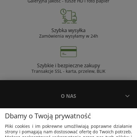
Galeryjna jakość - tusze HD i foto papier
Szybka wysyłka
Zamówienia wysyłamy w 24h
Szybkie i bezpieczne zakupy
Transakcje SSL - karta, przelew, BLIK
O NAS
Dbamy o Twoją prywatność
PŁATNOŚCI I DOSTAWA
Pliki cookies i im pokrewne umożliwiają poprawne działanie
strony i pomagają nam dostosować ofertę do Twoich potrzeb.
PLAKATY I GRAFIKI