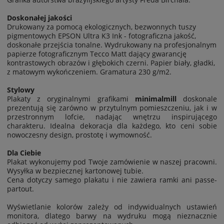
Doskonałej jakości
Drukowany za pomocą ekologicznych, bezwonnych tuszy
pigmentowych EPSON Ultra K3 Ink - fotograficzna jakość,
doskonałe przejścia tonalne. Wydrukowany na profesjonalnym
papierze fotograficznym Tecco Matt dający gwarancję
kontrastowych obrazów i głębokich czerni. Papier biały, gładki,
z matowym wykończeniem. Gramatura 230 g/m2.
Stylowy
Plakaty z oryginalnymi grafikami
minimalmill
doskonale
prezentują się zarówno w przytulnym pomieszczeniu, jak i w
przestronnym lofcie, nadając wnętrzu inspirującego
charakteru. Idealna dekoracja dla każdego, kto ceni sobie
nowoczesny design, prostotę i wymowność.
Dla Ciebie
Plakat wykonujemy pod Twoje zamówienie w naszej pracowni.
Wysyłka w bezpiecznej kartonowej tubie.
Cena dotyczy samego plakatu i nie zawiera ramki ani passe-
partout.
Wyświetlanie kolorów zależy od indywidualnych ustawień
monitora, dlatego barwy na wydruku mogą nieznacznie