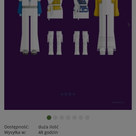
Dostępność:
duża ilość
Wysyłka w:
48 godzin