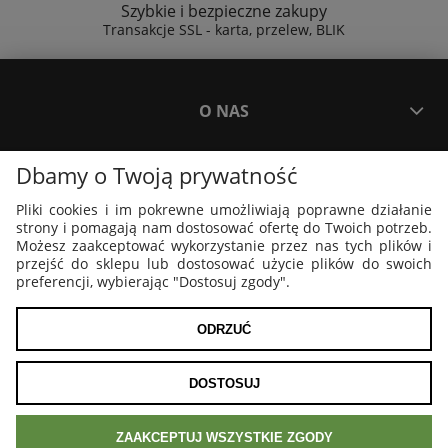
Szybkie i bezpieczne zakupy
Transakcje SSL - karta, przelew, BLIK
O NAS
Dbamy o Twoją prywatność
PŁATNOŚCI I DOSTAWA
Pliki cookies i im pokrewne umożliwiają poprawne działanie
strony i pomagają nam dostosować ofertę do Twoich potrzeb.
PLAKATY I GRAFIKI
Możesz zaakceptować wykorzystanie przez nas tych plików i
przejść do sklepu lub dostosować użycie plików do swoich
preferencji, wybierając "Dostosuj zgody".
MOJE KONTO
ODRZUĆ
POKAŻ PEŁNĄ WERSJĘ STRONY
DOSTOSUJ
Sklep internetowy Shoper.pl
ZAAKCEPTUJ WSZYSTKIE ZGODY