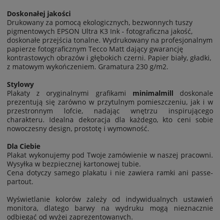
Doskonałej jakości
Drukowany za pomocą ekologicznych, bezwonnych tuszy
pigmentowych EPSON Ultra K3 Ink - fotograficzna jakość,
doskonałe przejścia tonalne. Wydrukowany na profesjonalnym
papierze fotograficznym Tecco Matt dający gwarancję
kontrastowych obrazów i głębokich czerni. Papier biały, gładki,
z matowym wykończeniem. Gramatura 230 g/m2.
Stylowy
Plakaty z oryginalnymi grafikami
minimalmill
doskonale
prezentują się zarówno w przytulnym pomieszczeniu, jak i w
przestronnym lofcie, nadając wnętrzu inspirującego
charakteru. Idealna dekoracja dla każdego, kto ceni sobie
nowoczesny design, prostotę i wymowność.
Dla Ciebie
Plakat wykonujemy pod Twoje zamówienie w naszej pracowni.
Wysyłka w bezpiecznej kartonowej tubie.
Cena dotyczy samego plakatu i nie zawiera ramki ani passe-
partout.
Wyświetlanie kolorów zależy od indywidualnych ustawień
monitora, dlatego barwy na wydruku mogą nieznacznie
odbiegać od wyżej zaprezentowanych.