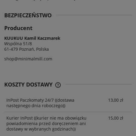
BEZPIECZEŃSTWO
Producent
KUUKUU Kamil Kaczmarek
Wspólna 51/8
61-479 Poznań, Polska
shop@minimalmill.com
KOSZTY DOSTAWY
InPost Paczkomaty 24/7
((dostawa
13,00 zł
następnego dnia roboczego))
Kurier InPost
((kurier nie ma obowiązku
15,00 zł
powiadomienia przed doręczeniem ani
dostawy w wybranych godzinach))