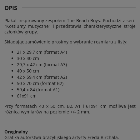
OPIS
Plakat inspirowany zespołem The Beach Boys. Pochodzi z serii
"Kostiumy muzyczne" i przedstawia charakterystyczne stroje
członków grupy.
Składając zamówienie prosimy o wybranie rozmiaru z listy:
21 x 29,7 cm (format A4)
30 x 40 cm
29,7 x 42 cm (format A3)
40 x 50 cm
42 x 59,4 cm (format A2)
50 x 70 cm (format B2)
59,4 x 84 (format A1)
61x91 cm
Przy formatach 40 x 50 cm, B2, A1 i 61x91 cm możliwa jest
różnica wymiarów na poziomie
+/- 2 mm.
Oryginalny
Grafika autorstwa brazylijskiego artysty Freda Birchala.