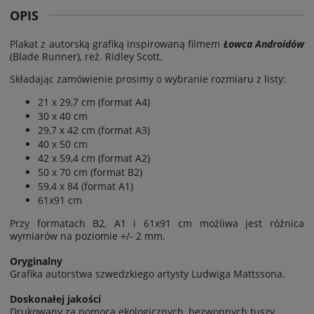
OPIS
Plakat z autorską grafiką inspirowaną filmem
Łowca Androidów
(
Blade Runner)
, reż.
Ridley Scott
.
Składając zamówienie prosimy o wybranie rozmiaru z listy:
21 x 29,7 cm (format A4)
30 x 40 cm
29,7 x 42 cm (format A3)
40 x 50 cm
42 x 59,4 cm (format A2)
50 x 70 cm (format B2)
59,4 x 84 (format A1)
61x91 cm
Przy formatach B2, A1 i 61x91 cm możliwa jest
różnica
wymiarów na poziomie
+/- 2 mm.
Oryginalny
Grafika autorstwa szwedzkiego artysty Ludwiga Mattssona.
Doskonałej jakości
Drukowany za pomocą ekologicznych, bezwonnych tuszy