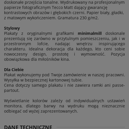
doskonałe przejścia tonalne.
Wydrukowany na profesjonalnym
papierze fotograficznym Tecco Matt dający gwarancję
kontrastowych obrazów i głębokich czerni. Papier biały, gładki,
z matowym wykończeniem. Gramatura 230 g/m2.
Stylowy
Plakaty z oryginalnymi grafikami
minimalmill
doskonale
prezentują się zarówno w przytulnym pomieszczeniu, jak i w
przestronnym lofcie, nadając wnętrzu inspirującego
charakteru. Idealna dekoracja dla każdego, kto ceni sobie
nowoczesny design, prostotę i wymowność. Pozycja
obowiązkowa dla miłośników kina.
Dla Ciebie
Plakat wykonujemy pod Twoje zamówienie w naszej pracowni.
Wysyłka w bezpiecznej kartonowej tubie.
Cena dotyczy samego plakatu i nie zawiera ramki ani passe-
partout.
Wyświetlanie kolorów zależy od indywidualnych ustawień
monitora, dlatego barwy na wydruku mogą nieznacznie
odbiegać od wyżej zaprezentowanych.
DANE TECHNICZNE