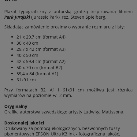
Plakat typograficzny z autorską grafiką inspirowaną filmem
Park Jurajski
(
Jurassic Park
), reż. Steven Spielberg
.
Składając zamówienie prosimy o wybranie rozmiaru z listy:
21 x 29,7 cm (format A4)
30 x 40 cm
29,7 x 42 cm (format A3)
40 x 50 cm
42 x 59,4 cm (format A2)
50 x 70 cm (format B2)
59,4 x 84 (format A1)
61x91 cm
Przy formatach B2, A1 i 61x91 cm możliwa jest
różnica
wymiarów na poziomie
+/- 2 mm.
Oryginalny
Grafika autorstwa szwedzkiego artysty Ludwiga Mattssona.
Doskonałej jakości
Drukowany za pomocą ekologicznych, bezwonnych tuszy
pigmentowych EPSON Ultra K3 Ink - fotograficzna jakość,