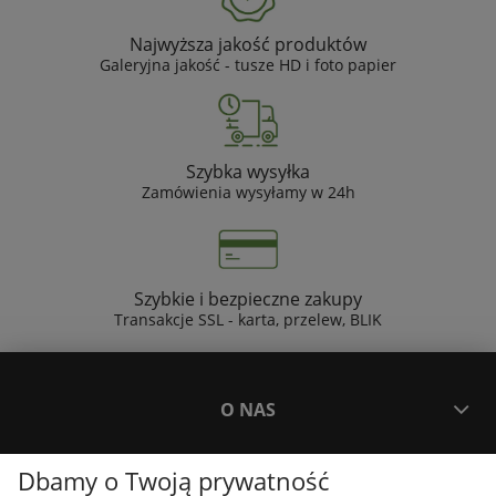
Najwyższa jakość produktów
Galeryjna jakość - tusze HD i foto papier
Szybka wysyłka
Zamówienia wysyłamy w 24h
Szybkie i bezpieczne zakupy
Transakcje SSL - karta, przelew, BLIK
O NAS
Dbamy o Twoją prywatność
PŁATNOŚCI I DOSTAWA