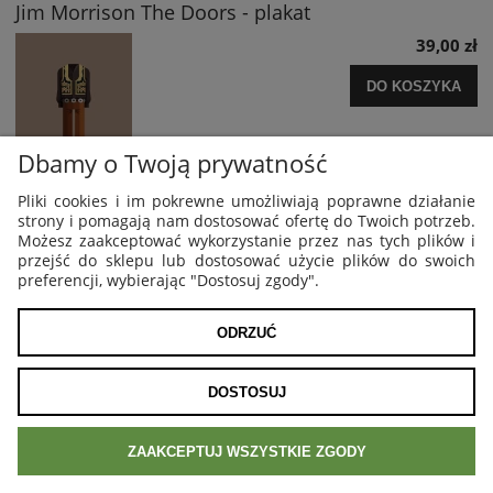
Jim Morrison The Doors - plakat
39,00 zł
DO KOSZYKA
Dbamy o Twoją prywatność
Pliki cookies i im pokrewne umożliwiają poprawne działanie
strony i pomagają nam dostosować ofertę do Twoich potrzeb.
Możesz zaakceptować wykorzystanie przez nas tych plików i
przejść do sklepu lub dostosować użycie plików do swoich
preferencji, wybierając "Dostosuj zgody".
Tyler The Creator - plakat muzyczny
39,00 zł
ODRZUĆ
DO KOSZYKA
DOSTOSUJ
ZAAKCEPTUJ WSZYSTKIE ZGODY
Rabat 5% za 300 zł, 10% za 500 zł