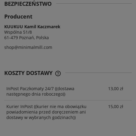
BEZPIECZEŃSTWO
Producent
KUUKUU Kamil Kaczmarek
Wspólna 51/8
61-479 Poznań, Polska
shop@minimalmill.com
KOSZTY DOSTAWY
InPost Paczkomaty 24/7
((dostawa
13,00 zł
następnego dnia roboczego))
Kurier InPost
((kurier nie ma obowiązku
15,00 zł
powiadomienia przed doręczeniem ani
dostawy w wybranych godzinach))