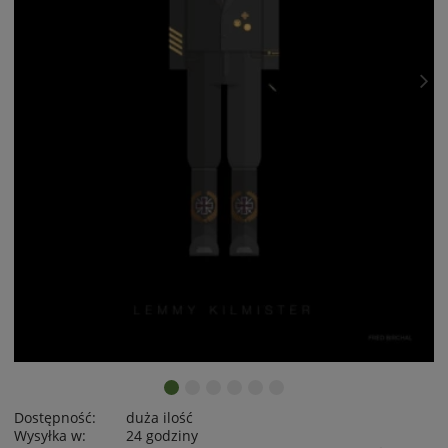
Dostępność:
duża ilość
Wysyłka w:
24 godziny