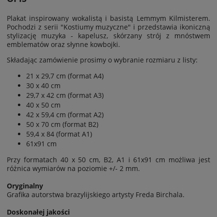
Plakat inspirowany wokalistą i basistą Lemmym Kilmisterem.
Pochodzi z serii "
Kostiumy muzyczne
" i przedstawia ikoniczną
stylizację muzyka - kapelusz, skórzany strój z mnóstwem
emblematów oraz słynne kowbojki.
Składając zamówienie prosimy o wybranie rozmiaru z listy:
21 x 29,7 cm (format A4)
30 x 40 cm
29,7 x 42 cm (format A3)
40 x 50 cm
42 x 59,4 cm (format A2)
50 x 70 cm (format B2)
59,4 x 84 (format A1)
61x91 cm
Przy formatach 40 x 50 cm, B2, A1 i 61x91 cm możliwa jest
różnica wymiarów na poziomie
+/- 2 mm.
Oryginalny
Grafika autorstwa brazylijskiego artysty Freda Birchala.
Doskonałej jakości