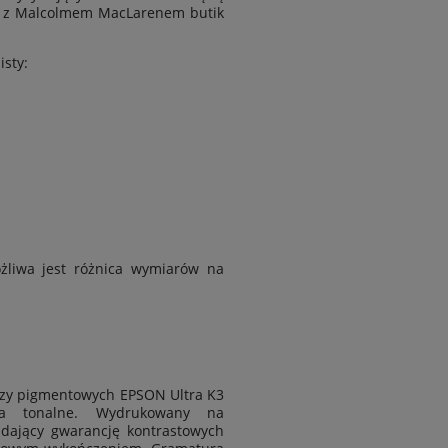
z z Malcolmem MacLarenem butik
isty:
żliwa jest
różnica wymiarów na
.
zy pigmentowych EPSON Ultra K3
cia tonalne. Wydrukowany na
 dający gwarancję kontrastowych