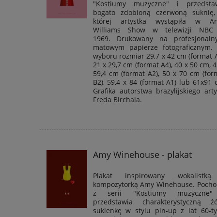
"
Kostiumy muzyczne
" i przedsta
bogato zdobioną czerwoną suknię
której artystka wystąpiła w A
Williams Show w telewizji NB
1969. Drukowany na
profesjonal
matowym papierze fotograficznym.
wyboru rozmiar 29,7 x 42 cm (format A
21 x 29,7 cm (format A4), 40 x 50 cm, 4
59,4 cm (format A2), 50 x 70 cm (for
B2), 59,4 x 84 (format A1) lub 61x91 
Grafika autorstwa brazylijskiego arty
Freda Birchala.
Amy Winehouse - plakat
Plakat inspirowany wokalistk
kompozytorką Amy Winehouse. Pocho
z serii "
Kostiumy muzyczne
"
przedstawia charakterystyczną żó
sukienkę w stylu pin-up z lat 60-ty