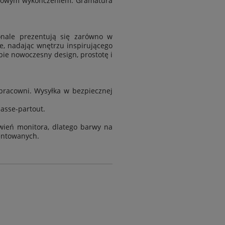
 matowym wykończeniem. Gramatura
nale prezentują się zarówno w
e, nadając wnętrzu inspirującego
obie nowoczesny design, prostotę i
racowni. Wysyłka w bezpiecznej
passe-partout.
wień monitora, dlatego barwy na
entowanych.