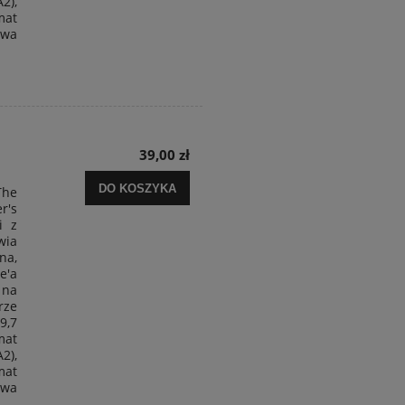
2),
mat
twa
39,00 zł
DO KOSZYKA
The
r's
i z
wia
na,
'a
na
ze
9,7
mat
2),
mat
twa