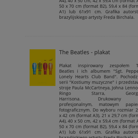
A4), 40 x 50 cm, 42 x 59,4 cm (format A
50 x 70 cm (format B2), 59,4 x 84 (for
A1) lub 61x91 cm. Grafika autors
brazylijskiego artysty Freda Birchala.
The Beatles - plakat
Plakat inspirowany zespołem 
Beatles i ich albumem "Sgt. Peppe
Lonely Hearts Club Band". Pochodz
serii "Kostiumy muzyczne" i przedsta
stroje Paula McCartneya, Johna Lenno
Ringo Starra, George
Harrisona. Drukowany 
profesjonalnym
, matowym papier
fotograficznym. Do wyboru rozmiar 2
x 42 cm (format A3), 21 x 29,7 cm (for
A4), 40 x 50 cm, 42 x 59,4 cm (format A
50 x 70 cm (format B2), 59,4 x 84 (for
A1) lub 61x91 cm. Grafika autors
brazylijskiego artysty Freda Birchala.