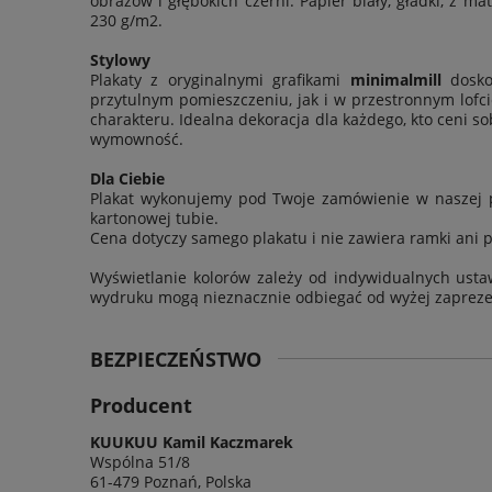
obrazów i głębokich czerni. Papier biały, gładki, z
230 g/m2.
Stylowy
Plakaty z oryginalnymi grafikami
minimalmill
dosko
przytulnym pomieszczeniu, jak i w przestronnym lofci
charakteru. Idealna dekoracja dla każdego, kto ceni s
wymowność.
Dla Ciebie
Plakat wykonujemy pod Twoje zamówienie w naszej p
kartonowej tubie.
Cena dotyczy samego plakatu i nie zawiera ramki ani 
Wyświetlanie kolorów zależy od indywidualnych usta
wydruku mogą nieznacznie odbiegać od wyżej zaprez
BEZPIECZEŃSTWO
Producent
KUUKUU Kamil Kaczmarek
Wspólna 51/8
61-479 Poznań, Polska