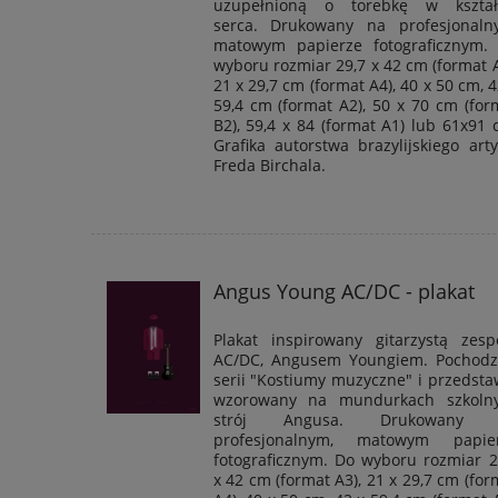
uzupełnioną o torebkę w kształ
serca. Drukowany na
profesjonal
matowym papierze fotograficznym.
wyboru rozmiar 29,7 x 42 cm (format A
21 x 29,7 cm (format A4), 40 x 50 cm, 4
59,4 cm (format A2), 50 x 70 cm (for
B2), 59,4 x 84 (format A1) lub 61x91 
Grafika autorstwa brazylijskiego arty
Freda Birchala.
Angus Young AC/DC - plakat
Plakat inspirowany gitarzystą zesp
AC/DC, Angusem Youngiem. Pochodz
serii "
Kostiumy muzyczne
" i przedsta
wzorowany na mundurkach szkoln
strój Angusa. Drukowany 
profesjonalnym
, matowym papier
fotograficznym. Do wyboru rozmiar 2
x 42 cm (format A3), 21 x 29,7 cm (for