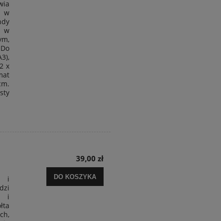
wia
, w
ndy
C w
nym
,
 Do
3),
2 x
mat
cm.
sty
39,00 zł
DO KOSZYKA
ą i
dzi
 i
łta
ch,