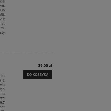
cie
nym
,
 Do
3),
2 x
mat
cm.
sty
39,00 zł
DO KOSZYKA
ołu
i z
wia
ych
na
ze
9,7
mat