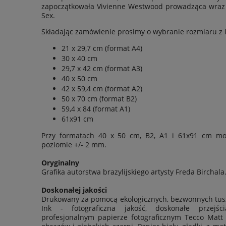
zapoczątkowała Vivienne Westwood prowadząca wra
Sex.
Składając zamówienie prosimy o wybranie rozmiaru z l
21 x 29,7 cm (format A4)
30 x 40 cm
29,7 x 42 cm (format A3)
40 x 50 cm
42 x 59,4 cm (format A2)
50 x 70 cm (format B2)
59,4 x 84 (format A1)
61x91 cm
Przy formatach 40 x 50 cm, B2, A1 i 61x91 cm mo
poziomie
+/- 2 mm.
Oryginalny
Grafika autorstwa brazylijskiego artysty Freda Birchala
Doskonałej jakości
Drukowany za pomocą ekologicznych, bezwonnych tus
Ink - fotograficzna jakość, doskonałe przejś
profesjonalnym papierze fotograficznym Tecco Matt