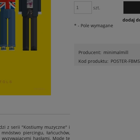
szt.
dodaj d
*
- Pole wymagane
Producent:
minimalmill
Kod produktu:
POSTER-FBMS
i z serii "
Kostiumy muzyczne
" i
- mnóstwo piercingu, łańcuchów,
 z wyzywającymi hasłami. Modę tę